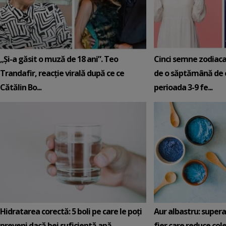
„Și-a găsit o muză de 18 ani”. Teo
Cinci semne zodiaca
Trandafir, reacție virală după ce ce
de o săptămână de e
Cătălin Bo...
perioada 3-9 fe...
Hidratarea corectă: 5 boli pe care le poți
Aur albastru: super
preveni dacă bei suficientă apă
fier care reduce cole