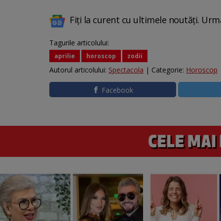
Fiți la curent cu ultimele noutăți. Urm
Tagurile articolului:
aprilie
horoscop
zodii
Autorul articolului:
Spectacola
| Categorie:
Horoscop
Facebook