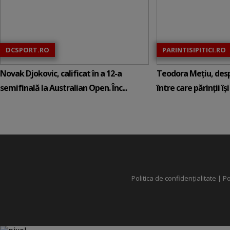
DCSPORT.RO
PARINTISIPITICI.RO
Novak Djokovic, calificat în a 12-a
Teodora Mețiu, desp
semifinală la Australian Open. Înc...
între care părinții își c
Politica de confidențialitate
|
Po