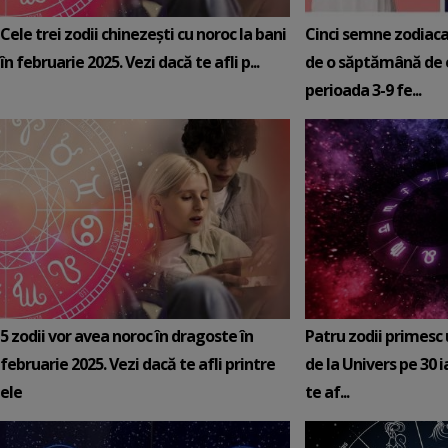
Cele trei zodii chinezești cu noroc la bani
Cinci semne zodiaca
în februarie 2025. Vezi dacă te afli p...
de o săptămână de e
perioada 3-9 fe...
5 zodii vor avea noroc în dragoste în
Patru zodii primesc
februarie 2025. Vezi dacă te afli printre
de la Univers pe 30 
ele
te af...