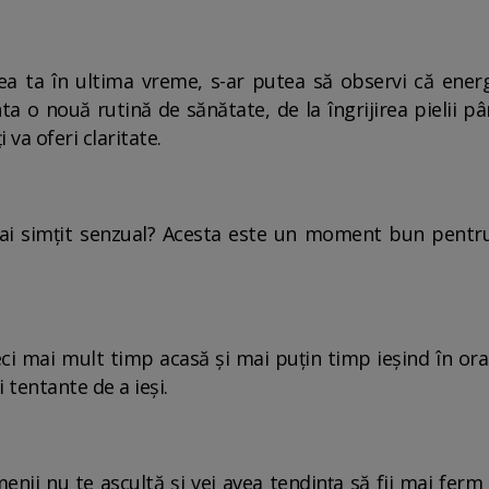
ea ta în ultima vreme, s-ar putea să observi că ener
 nouă rutină de sănătate, de la îngrijirea pielii pân
i va oferi claritate.
ai simțit senzual? Acesta este un moment bun pentru
eci mai mult timp acasă și mai puțin timp ieșind în oraș
i tentante de a ieși.
enii nu te ascultă și vei avea tendința să fii mai ferm