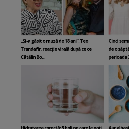
„Și-a găsit o muză de 18 ani”. Teo
Cinci sem
Trandafir, reacție virală după ce ce
de o săpt
Cătălin Bo...
perioada 3-
Hidratarea corectă: 5 boli pe care le poți
Aur albas