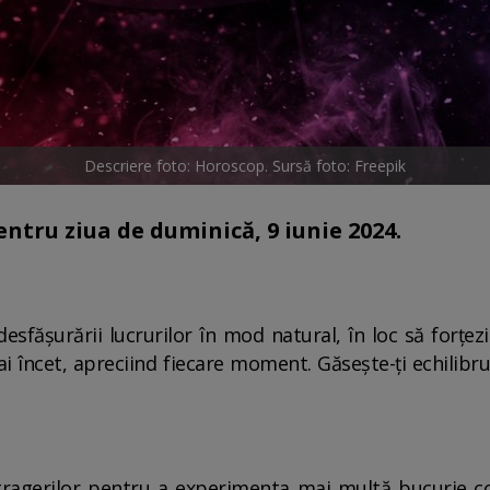
Descriere foto: Horoscop. Sursă foto: Freepik
pentru ziua de duminică, 9 iunie 2024.
esfășurării lucrurilor în mod natural, în loc să forțezi
 încet, apreciind fiecare moment. Găsește-ți echilibr
stragerilor pentru a experimenta mai multă bucurie cop