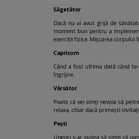
Săgetător
Dacă nu ai avut grijă de sănătat
moment bun pentru a implementa o
exerciții fizice. Mișcarea corpului îț
Capricorn
Când a fost ultima dată când te-
îngrijire.
Vărsător
Poate că vei simți nevoia să petr
relaxa, chiar dacă primești invitați
Pești
Uneori s-ar putea să simți că oam