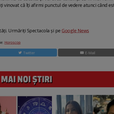
mți vinovat că îți afirmi punctul de vedere atunci când 
tăți. Urmăriți Spectacola și pe
Google News
ie:
Horoscop
Twitter
E-Mail