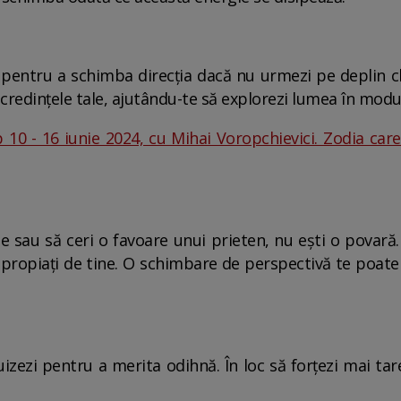
entru a schimba direcția dacă nu urmezi pe deplin ch
 credințele tale, ajutându-te să explorezi lumea în moduri
10 - 16 iunie 2024, cu Mihai Voropchievici. Zodia care
nile sau să ceri o favoare unui prieten, nu ești o povară
propiați de tine. O schimbare de perspectivă te poate a
uizezi pentru a merita odihnă. În loc să forțezi mai ta