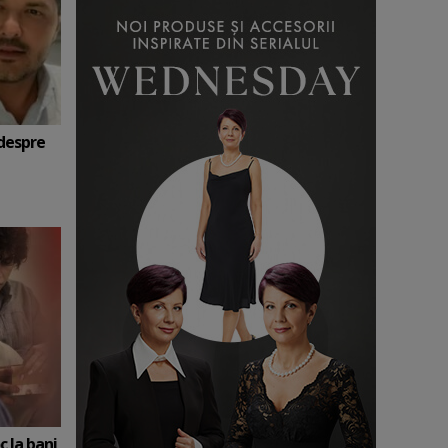
 despre
c la bani