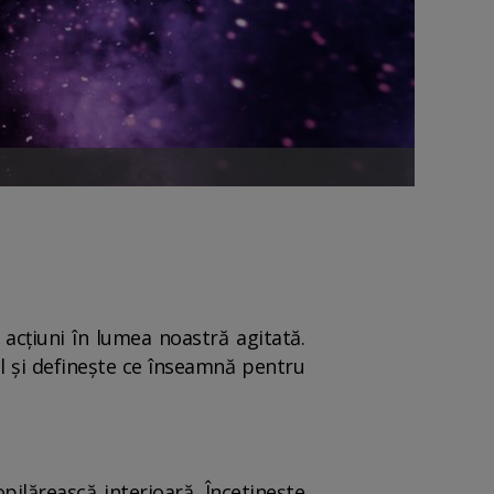
 acțiuni în lumea noastră agitată.
ul și definește ce înseamnă pentru
ilărească interioară. Încetinește