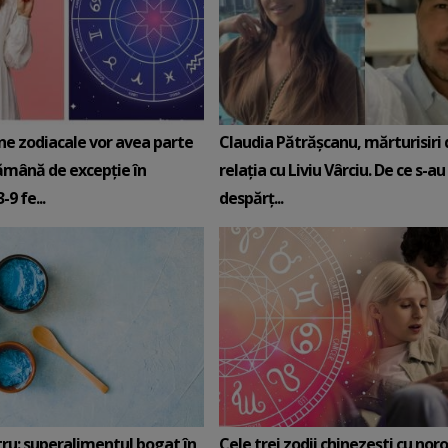
ne zodiacale vor avea parte
Claudia Pătrășcanu, mărturisiri
ămână de excepție în
relația cu Liviu Vârciu. De ce s-au
9 fe...
despărț...
tru: superalimentul bogat în
Cele trei zodii chinezești cu noro