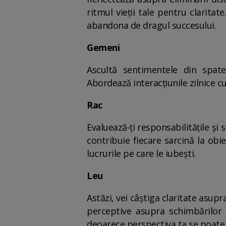
ritmul vieții tale pentru clarita
abandona de dragul succesului.
Gemeni
Ascultă sentimentele din spatel
Abordează interacțiunile zilnice cu
Rac
Evaluează-ți responsabilitățile și
contribuie fiecare sarcină la obie
lucrurile pe care le iubești.
Leu
Astăzi, vei câștiga claritate asupr
perceptive asupra schimbărilor n
deoarece perspectiva ta se poate