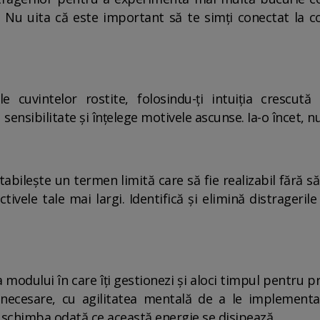
te. Nu uita că este important să te simți conectat la co
e cuvintelor rostite, folosindu-ți intuiția crescut
 sensibilitate și înțelege motivele ascunse. Ia-o încet, nu
 stabilește un termen limită care să fie realizabil fără
ctivele tale mai largi. Identifică și elimină distrageri
a modului în care îți gestionezi și aloci timpul pentru 
ecesare, cu agilitatea mentală de a le implementa. 
 schimba odată ce această energie se disipează.