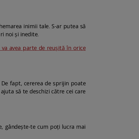
emarea inimii tale. S-ar putea să
 noi și inedite.
 va avea parte de reușită în orice
. De fapt, cererea de sprijin poate
juta să te deschizi către cei care
re, gândește-te cum poți lucra mai