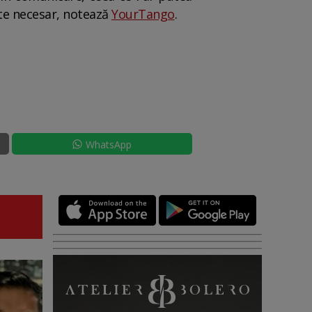
este necesar, notează
YourTango
.
WhatsApp