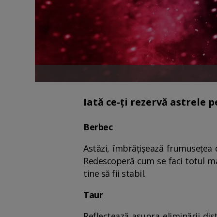
Iată ce-ți rezervă astrele 
Berbec
Astăzi, îmbrățișează frumusețea d
Redescoperă cum se faci totul mai
tine să fii stabil.
Taur
Reflectează asupra eliminării di