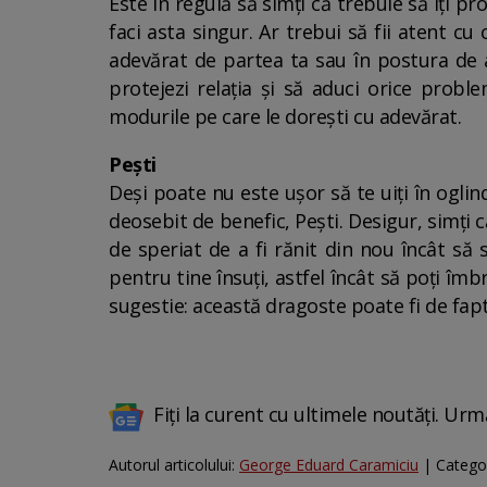
Este în regulă să simți că trebuie să îți pr
faci asta singur. Ar trebui să fii atent c
adevărat de partea ta sau în postura de a o
protejezi relația și să aduci orice proble
modurile pe care le dorești cu adevărat.
Pești
Deși poate nu este ușor să te uiți în oglin
deosebit de benefic, Pești. Desigur, simți c
de speriat de a fi rănit din nou încât să s
pentru tine însuți, astfel încât să poți î
sugestie: această dragoste poate fi de fa
Fiți la curent cu ultimele noutăți. Urm
Autorul articolului:
George Eduard Caramiciu
| Catego