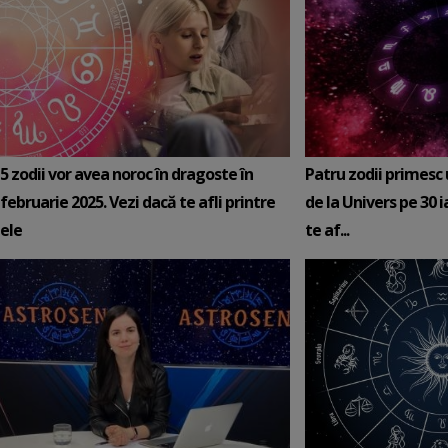
5 zodii vor avea noroc în dragoste în
Patru zodii primesc
februarie 2025. Vezi dacă te afli printre
de la Univers pe 30 
ele
te af...