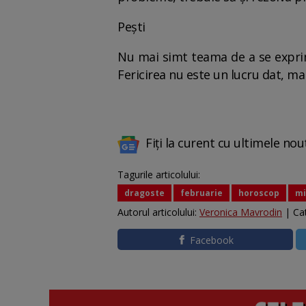
Peşti
Nu mai simt teama de a se exprima
Fericirea nu este un lucru dat, ma
Fiți la curent cu ultimele nou
Tagurile articolului:
dragoste
februarie
horoscop
mi
Autorul articolului:
Veronica Mavrodin
| Ca
Facebook