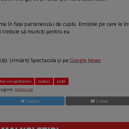
 în faţa partenerului de cuplu. Emoţiile pe care le î
i trebuie să munciţi pentru ea.
tăți. Urmăriți Spectacola și pe
Google News
hai voropchievici
zodiac
zodii
tegorie:
Horoscop
Twitter
E-Mail