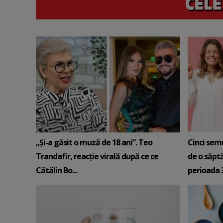
„Și-a găsit o muză de 18 ani”. Teo
Cinci sem
Trandafir, reacție virală după ce ce
de o săpt
Cătălin Bo...
perioada 3-