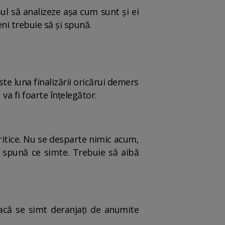
ul să analizeze aşa cum sunt şi ei
eni trebuie să şi spună.
te luna finalizării oricărui demers
va fi foarte înţelegător.
 critice. Nu se desparte nimic acum,
ă spună ce simte. Trebuie să aibă
 Dacă se simt deranjaţi de anumite