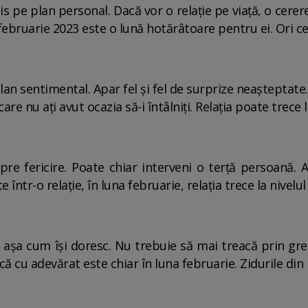
 pe plan personal. Dacă vor o relaţie pe viaţă, o cerere
 februarie 2023 este o lună hotărâtoare pentru ei. Ori ce
lan sentimental. Apar fel şi fel de surprize neaşteptate.
are nu aţi avut ocazia să-i întâlniţi. Relaţia poate trece
spre fericire. Poate chiar interveni o terţă persoană
 într-o relaţie, în luna februarie, relaţia trece la nivelu
, aşa cum îşi doresc. Nu trebuie să mai treacă prin greu
că cu adevărat este chiar în luna februarie. Zidurile din