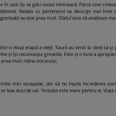
în care îşi va găsi vocea interioară. Parcă vine cineva d
iţionat. Relaţia cu partenerul va decurge mai bine c
gosteală nu ţine prea mult. Sfatul este să analizeze ma
ntr-o nouă etapă a vieţii. Taurii au venit la rând să-şi
ine şi îşi recunoaşte greşelile. Este şi o lună a apropier
e prea mult mâna norocului.
rmite mici escapade, dar să nu înşele încrederea part
e lase duşi de val. Tentaţia este mare pentru ei. Viaţa me