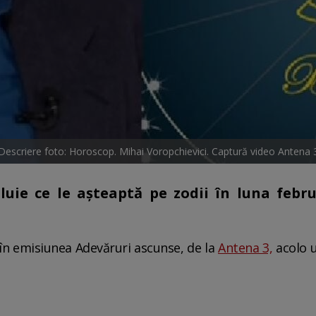
Descriere foto: Horoscop. Mihai Voropchievici. Captură video Antena 
luie ce le așteaptă pe zodii în luna febr
t în emisiunea Adevăruri ascunse, de la
Antena 3,
acolo u