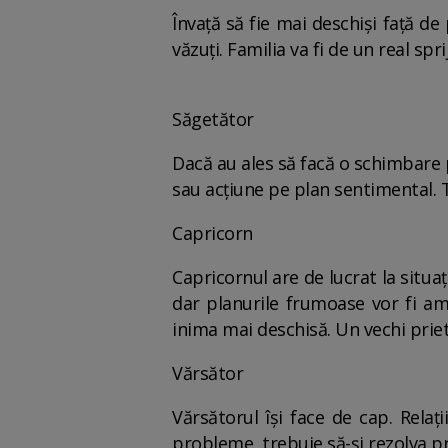
Învaţă să fie mai deschişi faţă d
văzuţi. Familia va fi de un real sp
Săgetător
Dacă au ales să facă o schimbare p
sau acţiune pe plan sentimental. T
Capricorn
Capricornul are de lucrat la situaţ
dar planurile frumoase vor fi am
inima mai deschisă. Un vechi prie
Vărsător
Vărsătorul îşi face de cap. Relaţ
probleme, trebuie să-şi rezolva p