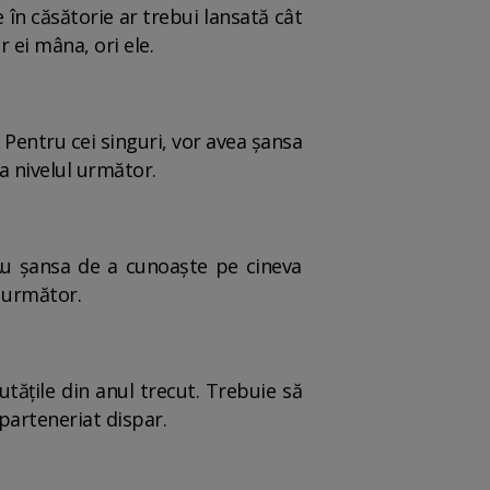
 în căsătorie ar trebui lansată cât
r ei mâna, ori ele.
 Pentru cei singuri, vor avea şansa
 la nivelul următor.
. Au şansa de a cunoaşte pe cineva
l următor.
tăţile din anul trecut. Trebuie să
 parteneriat dispar.