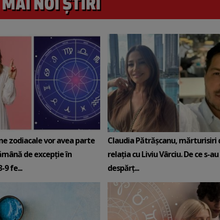
ne zodiacale vor avea parte
Claudia Pătrășcanu, mărturisiri
ămână de excepție în
relația cu Liviu Vârciu. De ce s-au
9 fe...
despărț...