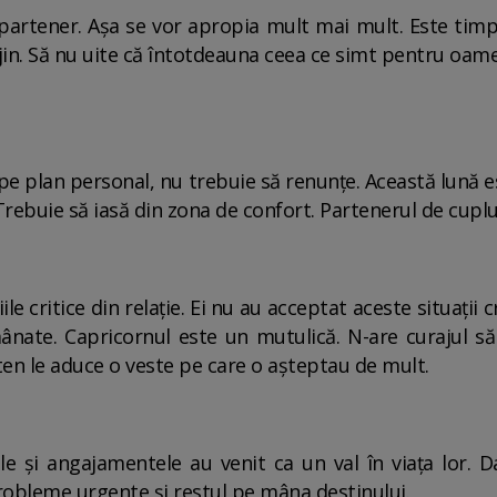
e partener. Aşa se vor apropia mult mai mult. Este timp
rijin. Să nu uite că întotdeauna ceea ce simt pentru oam
e plan personal, nu trebuie să renunţe. Această lună es
rebuie să iasă din zona de confort. Partenerul de cuplu 
iile critice din relaţie. Ei nu au acceptat aceste situaţii
ânate. Capricornul este un mutulică. N-are curajul s
ten le aduce o veste pe care o aşteptau de mult.
iile şi angajamentele au venit ca un val în viaţa lor.
robleme urgente şi restul pe mâna destinului.