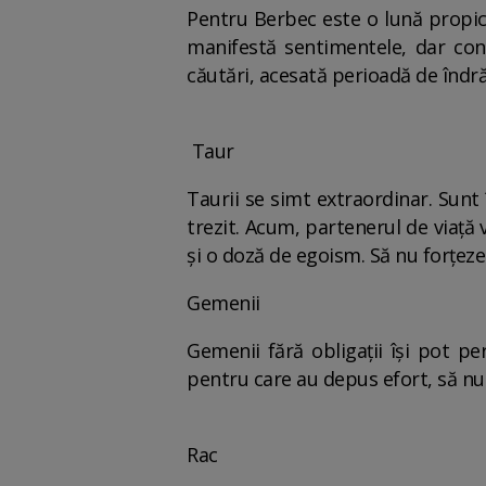
Pentru Berbec este o lună propice 
manifestă sentimentele, dar cond
căutări, acesată perioadă de îndră
Taur
Taurii se simt extraordinar. Sunt î
trezit. Acum, partenerul de viaţă v
şi o doză de egoism. Să nu forţez
Gemenii
Gemenii fără obligaţii îşi pot pe
pentru care au depus efort, să nu s
Rac