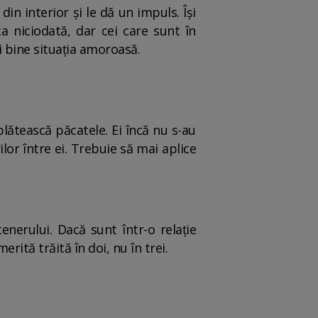
in interior şi le dă un impuls. Îşi
a niciodată, dar cei care sunt în
i bine situaţia amoroasă.
 plătească păcatele. Ei încă nu s-au
ilor între ei. Trebuie să mai aplice
enerului. Dacă sunt într-o relaţie
rită trăită în doi, nu în trei.