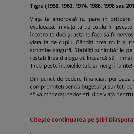
Tigru (1950, 1962, 1974, 1986, 1998 sau 20
Viața ta amoroasă nu pare înfloritoare î
evoluează. În viața ta de cuplu îi lipsește
încotro te duci și asta te face să fii nerv
viața ta de cuplu. Gândiți prea mult și ris
schimbe singură. Stabiliți schimbările pe 
restabilirea dialogului. Încearcă să fii mai
Treci peste îndoielile tale și mergi înainte!
Din punct de vedere financiar, perioada u
compromiteți serios bugetul și sunteți pe p
să vă moderați serios stilul de viață pentru 
Citește continuarea pe Știri Diaspora
.