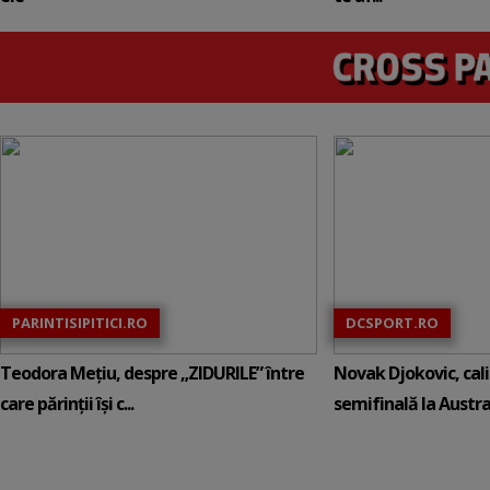
PARINTISIPITICI.RO
DCSPORT.RO
Teodora Mețiu, despre „ZIDURILE” între
Novak Djokovic, calif
care părinții își c...
semifinală la Austral