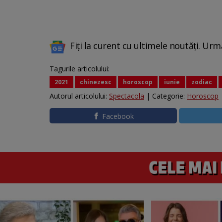
Fiți la curent cu ultimele noutăți. Urm
Tagurile articolului:
2021
chinezesc
horoscop
iunie
zodiac
Autorul articolului:
Spectacola
| Categorie:
Horoscop
Facebook