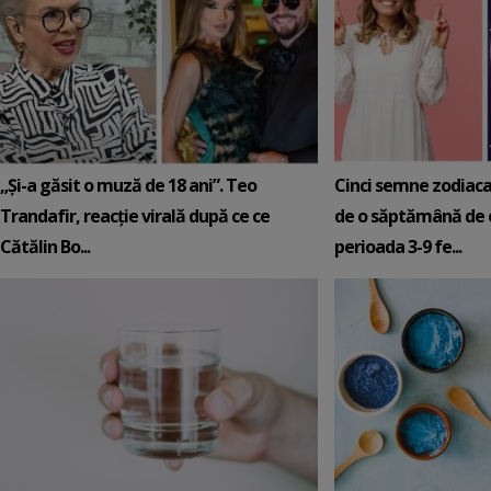
„Și-a găsit o muză de 18 ani”. Teo
Cinci semne zodiaca
Trandafir, reacție virală după ce ce
de o săptămână de e
Cătălin Bo...
perioada 3-9 fe...