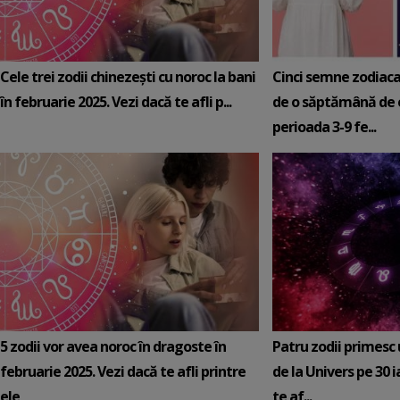
Cele trei zodii chinezești cu noroc la bani
Cinci semne zodiaca
în februarie 2025. Vezi dacă te afli p...
de o săptămână de e
perioada 3-9 fe...
5 zodii vor avea noroc în dragoste în
Patru zodii primesc
februarie 2025. Vezi dacă te afli printre
de la Univers pe 30 
ele
te af...