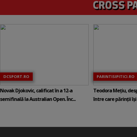
DCSPORT.RO
PARINTISIPITICI.RO
Novak Djokovic, calificat în a 12-a
Teodora Mețiu, desp
semifinală la Australian Open. Înc...
între care părinții își c