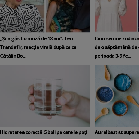
„Și-a găsit o muză de 18 ani”. Teo
Cinci semne zodiaca
Trandafir, reacție virală după ce ce
de o săptămână de e
Cătălin Bo...
perioada 3-9 fe...
Hidratarea corectă: 5 boli pe care le poți
Aur albastru: super