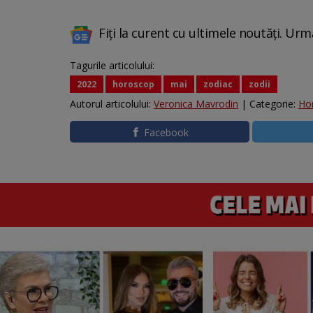
Fiți la curent cu ultimele noutăți. Urm
Tagurile articolului:
2022
horoscop
mai
zodiac
zodii
Autorul articolului:
Veronica Mavrodin
| Categorie:
Ho
Facebook