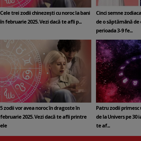
Cele trei zodii chinezești cu noroc la bani
Cinci semne zodiaca
în februarie 2025. Vezi dacă te afli p...
de o săptămână de e
perioada 3-9 fe...
5 zodii vor avea noroc în dragoste în
Patru zodii primesc
februarie 2025. Vezi dacă te afli printre
de la Univers pe 30 
ele
te af...