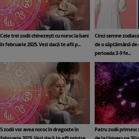
Cele trei zodii chinezești cu noroc la bani
Cinci semne zodiaca
în februarie 2025. Vezi dacă te afli p...
de o săptămână de e
perioada 3-9 fe...
5 zodii vor avea noroc în dragoste în
Patru zodii primesc
februarie 2025. Vezi dacă te afli printre
de la Univers pe 30 