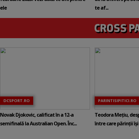
ele
te af...
DCSPORT.RO
PARINTISIPITICI.RO
Novak Djokovic, calificat în a 12-a
Teodora Mețiu, desp
semifinală la Australian Open. Înc...
între care părinții își c