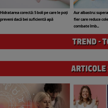
Hidratarea corectă: 5 boli pe care le poți
Aur albastru: super
preveni dacă bei suficientă apă
fier care reduce cole
combate îmb...