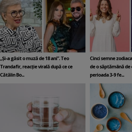
„Și-a găsit o muză de 18 ani”. Teo
Cinci semne zodiaca
Trandafir, reacție virală după ce ce
de o săptămână de e
Cătălin Bo...
perioada 3-9 fe...