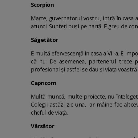
Scorpion
Marte, guvernatorul vostru, intră în casa a 
atunci. Sunteți puși pe harță. E greu de con
Săgetător
E multă efervescență în casa a VII-a. E impor
că nu. De asemenea, partenerul trece p
profesional și astfel se dau și viața voast
Capricorn
Multă muncă, multe proiecte, nu înțelegeți n
Colegii astăzi zic una, iar mâine fac altcev
cheful de viață.
Vărsător