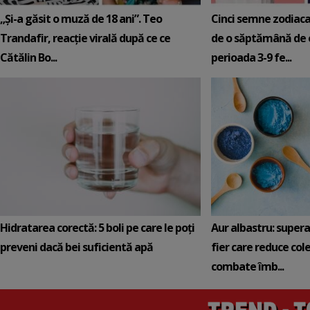
„Și-a găsit o muză de 18 ani”. Teo
Cinci semne zodiaca
Trandafir, reacție virală după ce ce
de o săptămână de e
Cătălin Bo...
perioada 3-9 fe...
Hidratarea corectă: 5 boli pe care le poți
Aur albastru: super
preveni dacă bei suficientă apă
fier care reduce cole
combate îmb...