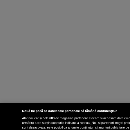
Nouă ne pasă ca datele tale personale să rămână confidențiale
Atât noi, cât și cele
683
de magazine partenere stocăm și accesăm date cu carac
urmărire care susțin scopurile indicate la rubrica „Noi, și partenerii noștri p
sunt dezactivate, este posibil ca anumite conținuturi și anunțuri publicitare pe