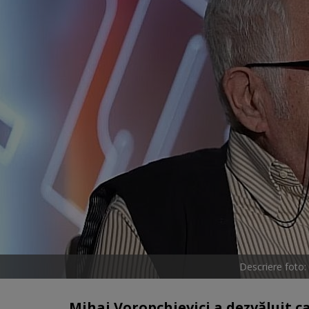
Descriere foto:
Mihai Voropchievici a dezvăluit ca