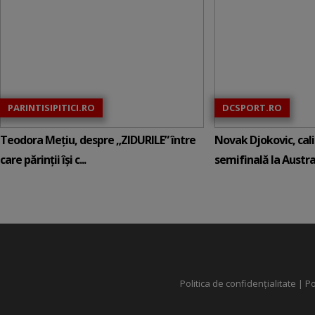
PARINTISIPITICI.RO
DCSPORT.RO
Teodora Mețiu, despre „ZIDURILE” între
Novak Djokovic, calif
care părinții își c...
semifinală la Austral
Politica de confidențialitate
|
Po