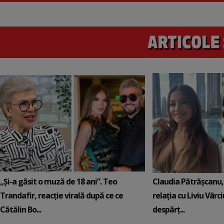
„Și-a găsit o muză de 18 ani”. Teo
Claudia Pătrășcanu,
Trandafir, reacție virală după ce ce
relația cu Liviu Vârci
Cătălin Bo...
despărț...