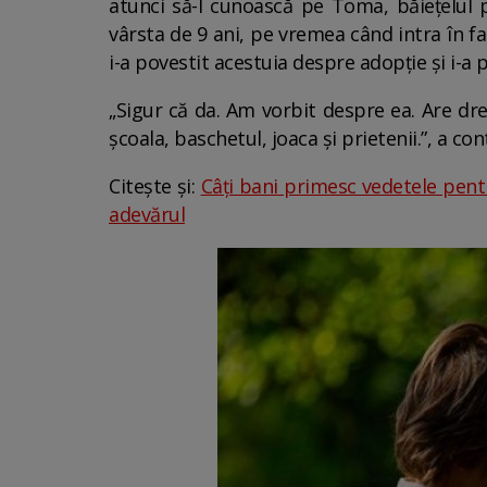
atunci să-l cunoască pe Toma, băiețelul p
vârsta de 9 ani, pe vremea când intra în fa
i-a povestit acestuia despre adopție și i-a
„Sigur că da. Am vorbit despre ea. Are d
școala, baschetul, joaca și prietenii.”, a con
Citește și:
Câți bani primesc vedetele pentr
adevărul