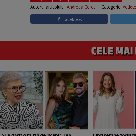
Autorul articolului:
Andreea Cercel
| Categorie:
Vedet
Facebook
„Și-a găsit o muză de 18 ani”. Teo
Cinci semne zodiaca