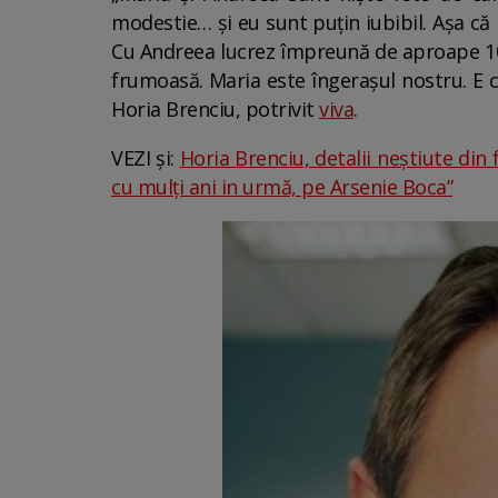
modestie… și eu sunt puțin iubibil. Așa că n
Cu Andreea lucrez împreună de aproape 10 
frumoasă. Maria este îngerașul nostru. E 
Horia Brenciu, potrivit
viva
.
VEZI și:
Horia Brenciu, detalii neștiute din 
cu mulți ani in urmă, pe Arsenie Boca”