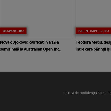
DCSPORT.RO
PARINTISIPITICI.RO
Novak Djokovic, calificat în a 12-a
Teodora Mețiu, desp
semifinală la Australian Open. Înc...
între care părinții își c
Politica de confidențialitate
|
Po