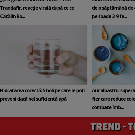
Trandafir, reacție virală după ce ce
de o săptămână de e
Cătălin Bo...
perioada 3-9 fe...
Hidratarea corectă: 5 boli pe care le poți
Aur albastru: super
preveni dacă bei suficientă apă
fier care reduce cole
combate îmb...