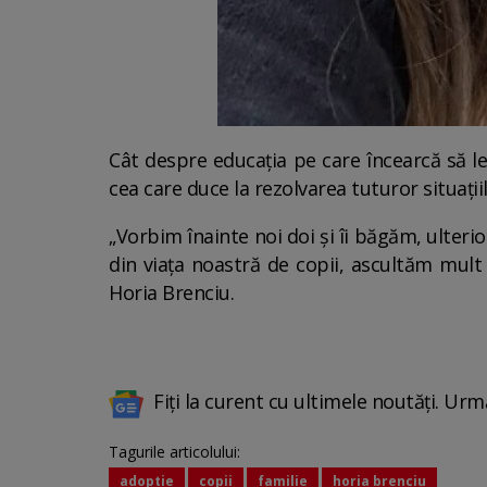
Cât despre educația pe care încearcă să l
cea care duce la rezolvarea tuturor situațiil
„Vorbim înainte noi doi și îi băgăm, ulter
din viața noastră de copii, ascultăm mult 
Horia Brenciu.
Fiți la curent cu ultimele noutăți. Urm
Tagurile articolului:
adoptie
copii
familie
horia brenciu