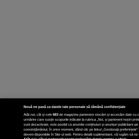
Nouă ne pasă ca datele tale personale să rămână confidențiale
Atât noi, cât și cele
683
de magazine partenere stocăm și accesăm date cu carac
urmărire care susțin scopurile indicate la rubrica „Noi, și partenerii noștri p
sunt dezactivate, este posibil ca anumite conținuturi și anunțuri publicitare pe
consimțământul, în orice moment, dând clic pe linkul „Gestionați preferințele” 
deveni disponibile în Site-ul web. Pentru detalii suplimentare, vă rugăm să ne co