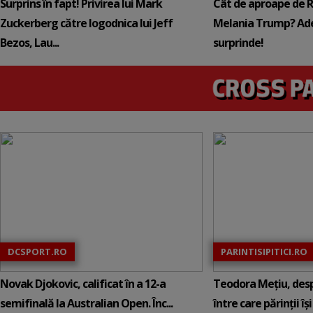
Surprins în fapt! Privirea lui Mark
Cât de aproape de 
Zuckerberg către logodnica lui Jeff
Melania Trump? Ade
Bezos, Lau...
surprinde!
DCSPORT.RO
PARINTISIPITICI.RO
Novak Djokovic, calificat în a 12-a
Teodora Mețiu, desp
semifinală la Australian Open. Înc...
între care părinții își c