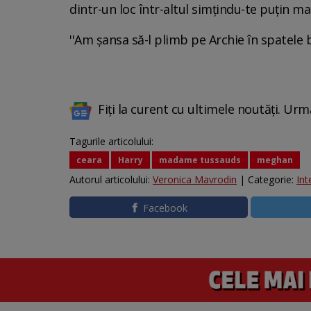
dintr-un loc într-altul simţindu-te puţin mai 
''Am şansa să-l plimb pe Archie în spatele bi
Fiți la curent cu ultimele noutăți. Urm
Tagurile articolului:
ceara
Harry
madame tussauds
meghan
Autorul articolului:
Veronica Mavrodin
| Categorie:
Int
Facebook