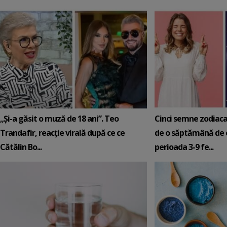
„Și-a găsit o muză de 18 ani”. Teo
Cinci semne zodiaca
Trandafir, reacție virală după ce ce
de o săptămână de e
Cătălin Bo...
perioada 3-9 fe...