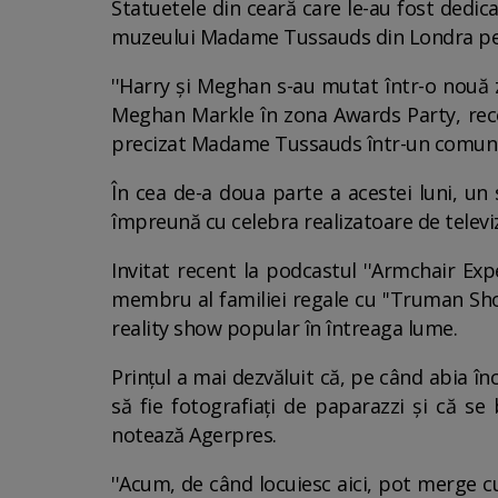
Statuetele din ceară care le-au fost dedic
muzeului Madame Tussauds din Londra pentru
''Harry şi Meghan s-au mutat într-o nouă 
Meghan Markle în zona Awards Party, rece
precizat Madame Tussauds într-un comunica
În cea de-a doua parte a acestei luni, un
împreună cu celebra realizatoare de telev
Invitat recent la podcastul ''Armchair Ex
membru al familiei regale cu ''Truman Sho
reality show popular în întreaga lume.
Prinţul a mai dezvăluit că, pe când abia î
să fie fotografiaţi de paparazzi şi că s
notează Agerpres.
''Acum, de când locuiesc aici, pot merge cu 