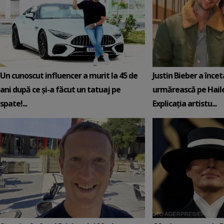
Un cunoscut influencer a murit la 45 de
Justin Bieber a încet
ani după ce și-a făcut un tatuaj pe
urmărească pe Hail
spate!...
Explicația artistu...