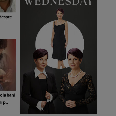
 despre
c la bani
 p...