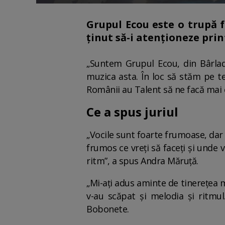
Grupul Ecou este o trupă 
ținut să-i atenționeze prin
„Suntem Grupul Ecou, din Bârlad
muzica asta. În loc să stăm pe te
Românii au Talent să ne facă mai 
Ce a spus juriul
„Vocile sunt foarte frumoase, dar p
frumos ce vreți să faceți și unde v
ritm”, a spus Andra Măruță.
„Mi-ați adus aminte de tinerețea 
v-au scăpat și melodia și ritmul
Bobonete.