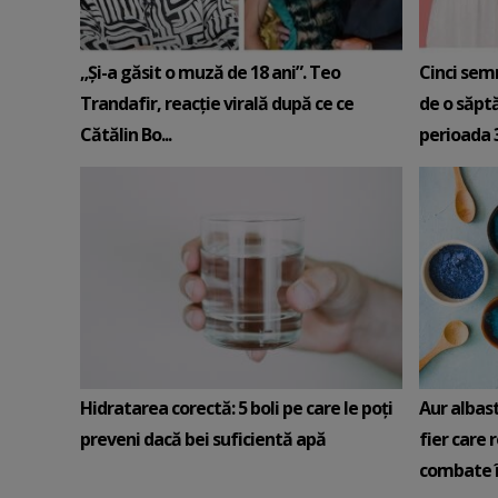
„Și-a găsit o muză de 18 ani”. Teo
Cinci sem
Trandafir, reacție virală după ce ce
de o săpt
Cătălin Bo...
perioada 3-
Hidratarea corectă: 5 boli pe care le poți
Aur albas
preveni dacă bei suficientă apă
fier care 
combate î