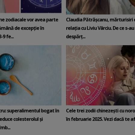
ne zodiacale vor avea parte
Claudia Pătrășcanu, mărturisiri
ămână de excepție în
relația cu Liviu Vârciu. De ce s-au
9 fe...
despărț...
tru: superalimentul bogat în
Cele trei zodii chinezești cu noro
reduce colesterolul și
în februarie 2025. Vezi dacă te afli
mb...