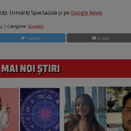
tăți. Urmăriți Spectacola și pe
Google News
iu
| Categorie:
Showbiz
Twitter
E-Mail