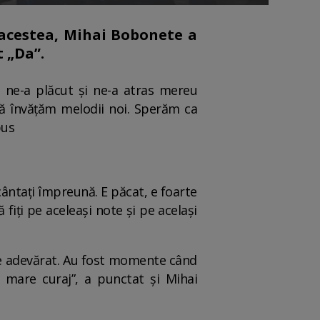
 acestea, Mihai Bobonete a
at „Da”.
 ne-a plăcut și ne-a atras mereu
 să învățăm melodii noi. Sperăm ca
pus
 cântați împreună. E păcat, e foarte
 fiți pe aceleași note și pe același
rte adevărat. Au fost momente când
i mare curaj”, a punctat și Mihai