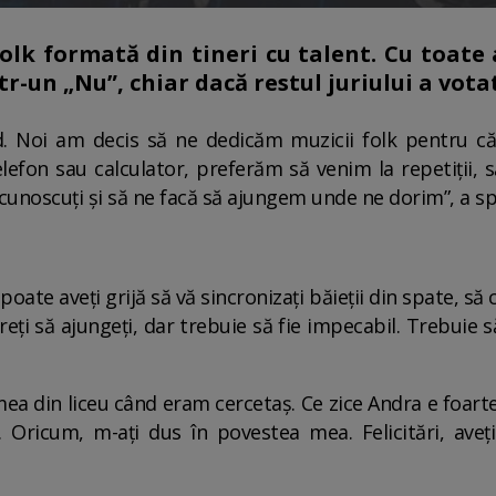
folk formată din tineri cu talent. Cu toate
tr-un „Nu”, chiar dacă restul juriului a vot
. Noi am decis să ne dedicăm muzicii folk pentru că
lefon sau calculator, preferăm să venim la repetiții,
cunoscuți și să ne facă să ajungem unde ne dorim”, a s
oate aveți grijă să vă sincronizați băieții din spate, să
reți să ajungeți, dar trebuie să fie impecabil. Trebuie să
mea din liceu când eram cercetaș. Ce zice Andra e foa
. Oricum, m-ați dus în povestea mea. Felicitări, aveț