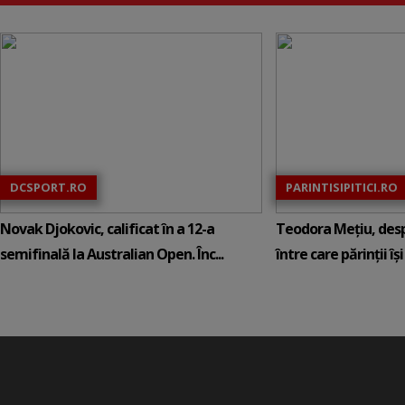
DCSPORT.RO
PARINTISIPITICI.RO
Novak Djokovic, calificat în a 12-a
Teodora Mețiu, desp
semifinală la Australian Open. Înc...
între care părinții își c