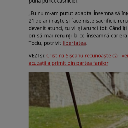
pună punct căsniciei.
„Eu nu m-am putut adapta! Însemna să înțel
21 de ani naște și face niște sacrificii, ren
devenit atunci, tu vii și arunci tot. Când îț
ori să mai renunți la ce înseamnă cariera
Țociu, potrivit
libertatea
.
VEZI și:
Cristina Șișcanu recunoaște că-i ve
acuzații a primit din partea fanilor