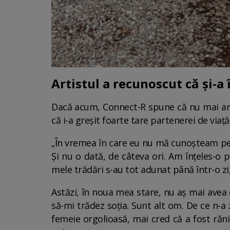
Artistul a recunoscut că și-a 
Dacă acum, Connect-R spune că nu mai are 
că i-a greșit foarte tare partenerei de viață
„În vremea în care eu nu mă cunoșteam pe 
Și nu o dată, de câteva ori. Am înțeles-o 
mele trădări s-au tot adunat până într-o zi,
Astăzi, în noua mea stare, nu aș mai avea 
să-mi trădez soția. Sunt alt om. De ce n-a
femeie orgolioasă, mai cred că a fost rănit