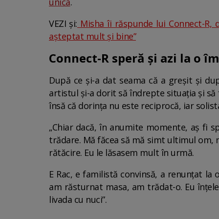
unica
.
VEZI și:
Misha îi răspunde lui Connect-R, du
așteptat mult și bine”
Connect-R speră și azi la o î
După ce și-a dat seama că a greșit și după
artistul și-a dorit să îndrepte situația și să
însă că dorința nu este reciprocă, iar solis
„Chiar dacă, în anumite momente, aș fi sp
trădare. Mă făcea să mă simt ultimul om, 
rătăcire. Eu le lăsasem mult în urmă.
E Rac, e familistă convinsă, a renunțat la o
am răsturnat masa, am trădat-o. Eu înțeleg 
livada cu nuci”.