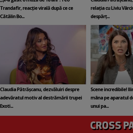
Trandafir, reacție virală după ce ce
relația cu Liviu Vârci
Cătălin Bo...
despărț...
Claudia Pătrășcanu, dezvăluiri despre
Scene incredibile! Il
adevăratul motiv al destrămării trupei
mâna pe aparatul de
Exoti...
unui pa...