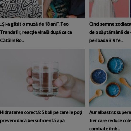
„Și-a găsit o muză de 18 ani”. Teo
Cinci semne zodiaca
Trandafir, reacție virală după ce ce
de o săptămână de e
Cătălin Bo...
perioada 3-9 fe...
Hidratarea corectă: 5 boli pe care le poți
Aur albastru: super
preveni dacă bei suficientă apă
fier care reduce cole
combate îmb...