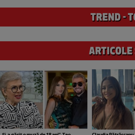
„Și-a găsit o muză de 18 ani”. Teo
Claudia Pătrășcanu,