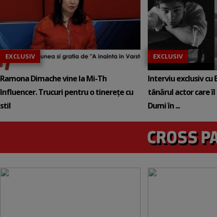
EXCLUSIV
EXCLUSIV
Ramona Dimache vine la Mi-Th
Interviu exclusiv cu
Influencer. Trucuri pentru o tinerețe cu
tânărul actor care î
stil
Dumi în ...