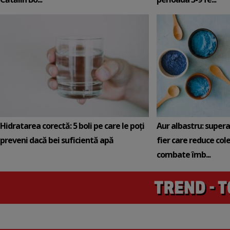
Hidratarea corectă: 5 boli pe care le poți
Aur albastru: super
preveni dacă bei suficientă apă
fier care reduce cole
combate îmb...