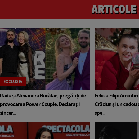
EXCLUSIV
Radu și Alexandra Bucălae, pregătiți de
Felicia Filip: Amintir
provocarea Power Couple. Declarații
Crăciun și un cadou c
sincer...
spe...