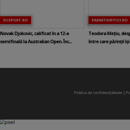
DCSPORT.RO
PARINTISIPITICI.RO
Novak Djokovic, calificat în a 12-a
Teodora Mețiu, desp
semifinală la Australian Open. Înc...
între care părinții își c
Politica de confidențialitate
|
Po