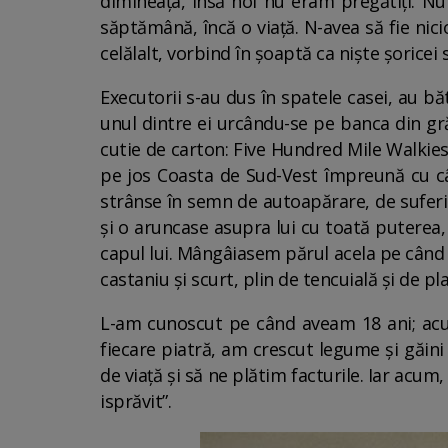
dimineața, însă noi nu eram pregătiți. N
săptămână, încă o viață. N-avea să fie nic
celălalt, vorbind în șoaptă ca niște șoricei
Executorii s-au dus în spatele casei, au bă
unul dintre ei urcându-se pe banca din gră
cutie de carton: Five Hundred Mile Walkies
pe jos Coasta de Sud-Vest împreună cu câi
strânse în semn de autoapărare, de suferin
și o aruncase asupra lui cu toată puterea
capul lui. Mângâiasem părul acela pe când f
castaniu și scurt, plin de tencuială și de pla
L-am cunoscut pe când aveam 18 ani; acu
fiecare piatră, am crescut legume și găini 
de viață și să ne plătim facturile. Iar acum
isprăvit”.