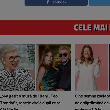
Facebook
„Și-a găsit o muză de 18 ani”. Teo
Cinci semne zodiaca
Trandafir, reacție virală după ce ce
de o săptămână de e
Cătălin Bo...
perioada 3-9 fe...