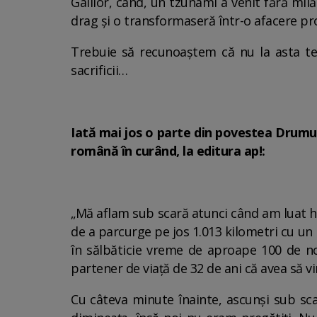
Galilor, când, un tzunami a venit fără mil
drag și o transformaseră într-o afacere pro
Trebuie să recunoaștem că nu la asta te 
sacrificii…
Iată mai jos o parte din povestea Drumul 
română în curând, la editura ap!:
„Mă aflam sub scară atunci când am luat h
de a parcurge pe jos 1.013 kilometri cu 
în sălbăticie vreme de aproape 100 de no
partener de viață de 32 de ani că avea să v
Cu câteva minute înainte, ascunși sub sca