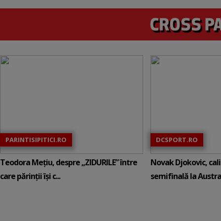
PARINTISIPITICI.RO
DCSPORT.RO
Teodora Mețiu, despre „ZIDURILE” între
Novak Djokovic, calif
care părinții își c...
semifinală la Austral