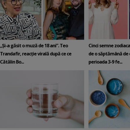
„Și-a găsit o muză de 18 ani”. Teo
Cinci semne zodiaca
Trandafir, reacție virală după ce ce
de o săptămână de e
Cătălin Bo...
perioada 3-9 fe...