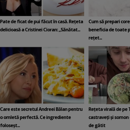
Pate de ficat de pui făcut în casă. Rețeta
Cum să prepari core
delicioasă a Cristinei Cioran: „Sănătat...
beneficia de toate p
rețet...
Care este secretul Andreei Bălan pentru
Rețeta virală de pe 
o omletă perfectă. Ce ingrediente
castraveți și somon 
foloseșt...
de gătit