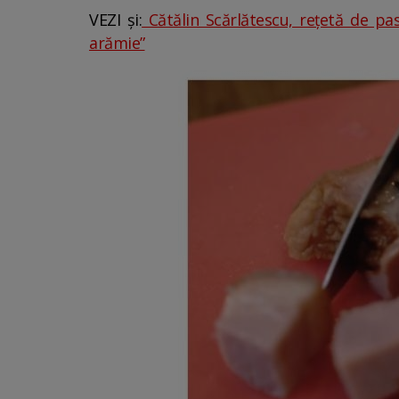
VEZI și:
Cătălin Scărlătescu, rețetă de pas
arămie”