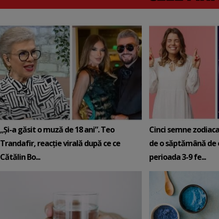
„Și-a găsit o muză de 18 ani”. Teo
Cinci semne zodiaca
Trandafir, reacție virală după ce ce
de o săptămână de e
Cătălin Bo...
perioada 3-9 fe...