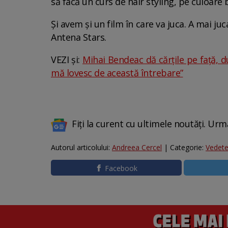
să facă un curs de hair styling, pe culoare 
Și avem și un film în care va juca. A mai juc
Antena Stars.
VEZI și:
Mihai Bendeac dă cărțile pe față, d
mă lovesc de această întrebare”
Fiți la curent cu ultimele noutăți. Urm
Autorul articolului:
Andreea Cercel
| Categorie:
Vedet
Facebook