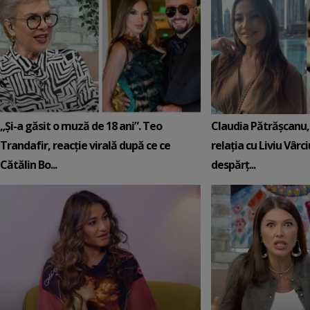
„Și-a găsit o muză de 18 ani”. Teo
Claudia Pătrășcanu,
Trandafir, reacție virală după ce ce
relația cu Liviu Vârci
Cătălin Bo...
despărț...