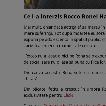
Ce i-a interzis Rocco Ronei H
Mai mult, chiar dacă actrița afișa mereu în
mare suferință. Tot după moartea ei, sora sa
expună pe adolescentă în spațiul public, chi
carieră asemenea mamei sale celebre.
„Rocco nu a lăsat-o nici pe Rona să o expu
de socializare nu o lăsa să pună cu fiica lor
Din cauza aceasta, Rona suferea foarte ta
chitară.
Din păcate, fetița a crescut în umbra Ro
exclusivitate pentru
Click!
Citește și:
Comentariul făcut de Ioana Gingh