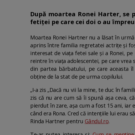
După moartea Ronei Harter, se par
fetiței pe care cei doi o au împre
Moartea Ronei Hartner nu a lăsat în urmă d
aprins între familia regretatei actrițe și f
interesat de viața fetei sale și a Ronei, p
reintre în viața adolescentei, pe care vrea s
din partea bărbatului, pe care aceasta îl
obține de la stat de pe urma copilului.
„I-a zis „Dacă nu vii la mine, te duc în fami
zis că nu are cum să îi spună așa ceva, c
pierdut în zare, așa cum a fost 15 ani, ia
când era Rona. Cred că intențiile lui erau s
Rinda Hartner pentru
Gândul.ro
.
Te-ar putea interesa și:
Cum se menține I