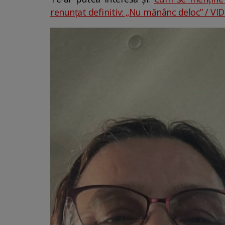
renunțat definitiv: „Nu mănânc deloc” / VI