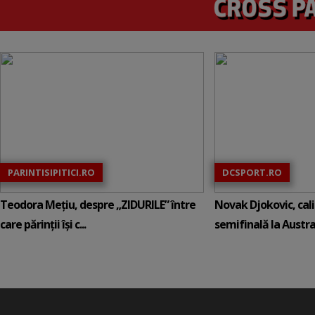
PARINTISIPITICI.RO
DCSPORT.RO
Teodora Mețiu, despre „ZIDURILE” între
Novak Djokovic, calif
care părinții își c...
semifinală la Austral