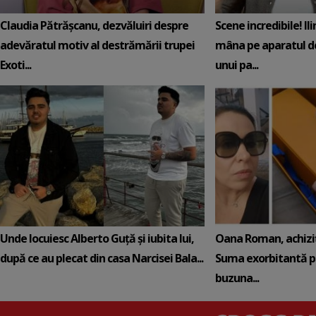
Claudia Pătrășcanu, dezvăluiri despre
Scene incredibile! Il
adevăratul motiv al destrămării trupei
mâna pe aparatul de
Exoti...
unui pa...
Unde locuiesc Alberto Guță și iubita lui,
Oana Roman, achiziț
după ce au plecat din casa Narcisei Bala...
Suma exorbitantă pe
buzuna...