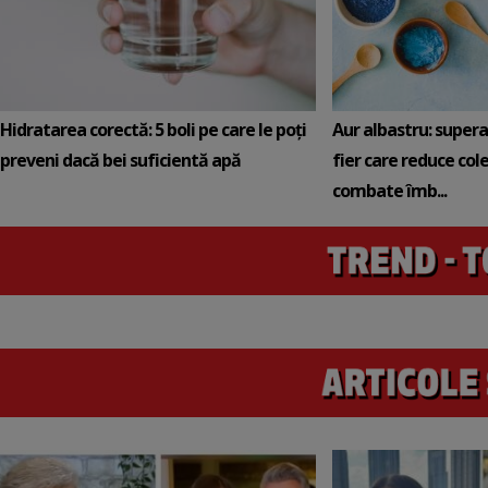
Hidratarea corectă: 5 boli pe care le poți
Aur albastru: super
preveni dacă bei suficientă apă
fier care reduce cole
combate îmb...