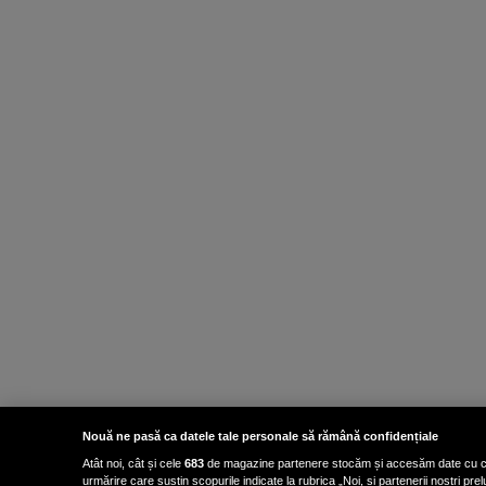
Nouă ne pasă ca datele tale personale să rămână confidențiale
Atât noi, cât și cele
683
de magazine partenere stocăm și accesăm date cu carac
urmărire care susțin scopurile indicate la rubrica „Noi, și partenerii noștri p