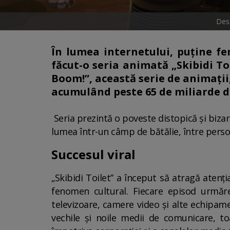
Desc
În lumea internetului, puține f
făcut-o seria animată „Skibidi To
Boom!”, această serie de animații
acumulând peste 65 de miliarde d
Seria prezintă o poveste distopică și biza
lumea într-un câmp de bătălie, între perso
Succesul viral
„Skibidi Toilet” a început să atragă atenț
fenomen cultural. Fiecare episod urmăreș
televizoare, camere video și alte echipam
vechile și noile medii de comunicare, to