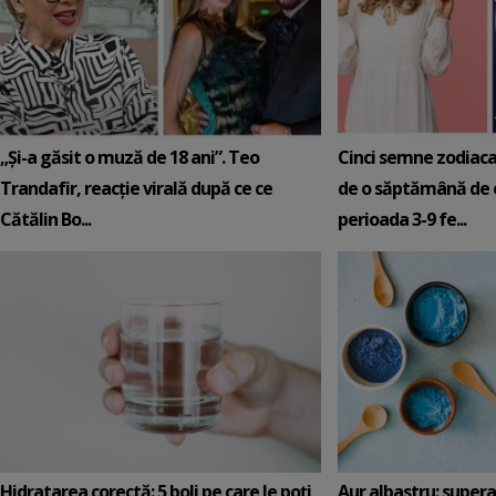
„Și-a găsit o muză de 18 ani”. Teo
Cinci semne zodiaca
Trandafir, reacție virală după ce ce
de o săptămână de e
Cătălin Bo...
perioada 3-9 fe...
Hidratarea corectă: 5 boli pe care le poți
Aur albastru: super