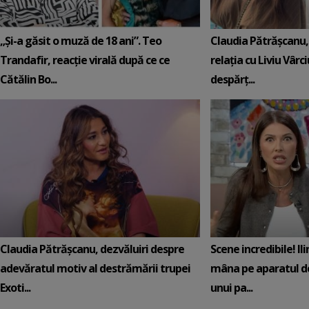
„Și-a găsit o muză de 18 ani”. Teo
Claudia Pătrășcanu,
Trandafir, reacție virală după ce ce
relația cu Liviu Vârci
Cătălin Bo...
despărț...
Claudia Pătrășcanu, dezvăluiri despre
Scene incredibile! Il
adevăratul motiv al destrămării trupei
mâna pe aparatul de
Exoti...
unui pa...