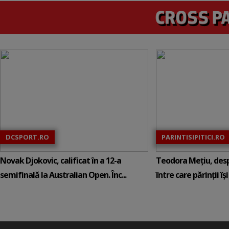
DCSPORT.RO
PARINTISIPITICI.RO
Novak Djokovic, calificat în a 12-a
Teodora Mețiu, desp
semifinală la Australian Open. Înc...
între care părinții își c