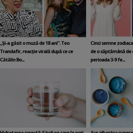
„Și-a găsit o muză de 18 ani”. Teo
Cinci semne zodiaca
Trandafir, reacție virală după ce ce
de o săptămână de e
Cătălin Bo...
perioada 3-9 fe...
Hidratarea corectă: 5 boli pe care le poți
Aur albastru: super