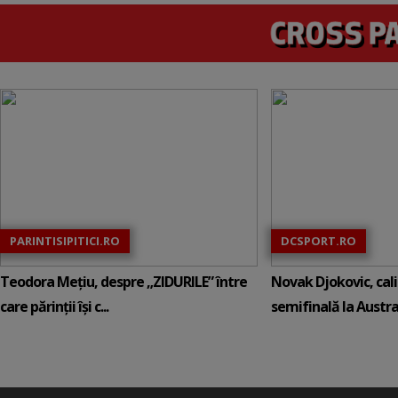
PARINTISIPITICI.RO
DCSPORT.RO
Teodora Mețiu, despre „ZIDURILE” între
Novak Djokovic, calif
care părinții își c...
semifinală la Austral