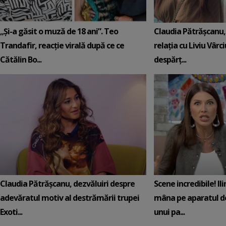
„Și-a găsit o muză de 18 ani”. Teo
Claudia Pătrășcanu,
Trandafir, reacție virală după ce ce
relația cu Liviu Vârci
Cătălin Bo...
despărț...
Claudia Pătrășcanu, dezvăluiri despre
Scene incredibile! Il
adevăratul motiv al destrămării trupei
mâna pe aparatul de
Exoti...
unui pa...