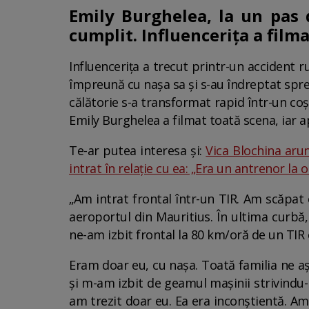
Emily Burghelea, la un pas 
cumplit. Influencerița a film
Influencerița a trecut printr-un accident r
împreună cu nașa sa și s-au îndreptat spre
călătorie s-a transformat rapid într-un coșm
Emily Burghelea a filmat toată scena, iar a
Te-ar putea interesa și:
Vica Blochina arun
intrat în relație cu ea: „Era un antrenor la 
„Am intrat frontal într-un TIR. Am scăpat
aeroportul din Mauritius. În ultima curbă
ne-am izbit frontal la 80 km/oră de un TIR c
Eram doar eu, cu nașa. Toată familia ne aș
și m-am izbit de geamul mașinii strivindu
am trezit doar eu. Ea era inconștientă. Am