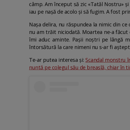
câmp. Am început să zic «Tatăl Nostru» și 
iau pe nașă de acolo și să fugim. A fost pr
Nașa delira, nu răspundea la nimic din ce
nu am trăit niciodată. Moartea ne-a făcu
îmi aduc aminte. Pașii noștri pe lângă m
întorsătură la care nimeni nu s-ar fi aștep
Te-ar putea interesa și:
Scandal monstru înt
nuntă pe colegul său de breaslă, chiar în t