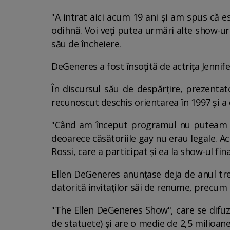
"A intrat aici acum 19 ani şi am spus că est
odihnă. Voi veţi putea urmări alte show-uri
său de încheiere.
DeGeneres a fost însoţită de actriţa Jennifer
În discursul său de despărţire, prezenta
recunoscut deschis orientarea în 1997 şi 
"Când am început programul nu puteam pr
deoarece căsătoriile gay nu erau legale. Ac
Rossi, care a participat şi ea la show-ul fina
Ellen DeGeneres anunţase deja de anul tre
datorită invitaţilor săi de renume, precum
"The Ellen DeGeneres Show", care se difuz
de statuete) şi are o medie de 2,5 milioane