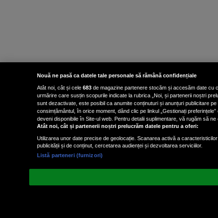
Nouă ne pasă ca datele tale personale să rămână confidențiale
Atât noi, cât și cele
683
de magazine partenere stocăm și accesăm date cu carac
urmărire care susțin scopurile indicate la rubrica „Noi, și partenerii noștri p
sunt dezactivate, este posibil ca anumite conținuturi și anunțuri publicitare pe
consimțământul, în orice moment, dând clic pe linkul „Gestionați preferințele” 
deveni disponibile în Site-ul web. Pentru detalii suplimentare, vă rugăm să ne co
Atât noi, cât și partenerii noștri prelucrăm datele pentru a oferi:
Utilizarea unor date precise de geolocație. Scanarea activă a caracteristicilor 
publicității și de conținut, cercetarea audienței și dezvoltarea serviciilor.
Listă parteneri (furnizori)