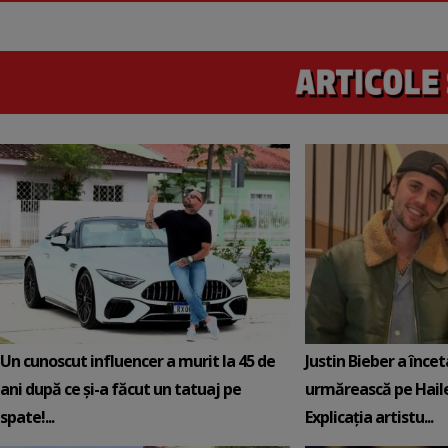
Un cunoscut influencer a murit la 45 de
Justin Bieber a încet
ani după ce și-a făcut un tatuaj pe
urmărească pe Hail
spate!...
Explicația artistu...