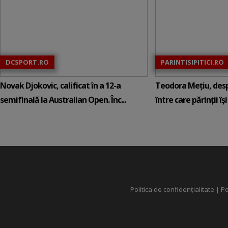
DCSPORT.RO
PARINTISIPITICI.RO
Novak Djokovic, calificat în a 12-a
Teodora Mețiu, desp
semifinală la Australian Open. Înc...
între care părinții își c
Politica de confidențialitate
|
Po