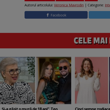
Autorul articolului:
Veronica Mavrodin
| Categorie:
Int
Facebook
„Și-a găsit o muză de 18 ani”. Teo
Cinci semne zodiaca