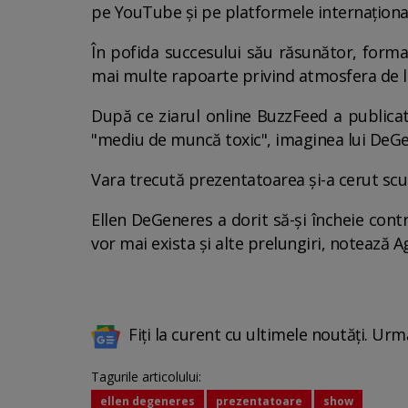
pe YouTube şi pe platformele internaţiona
În pofida succesului său răsunător, forma
mai multe rapoarte privind atmosfera de luc
După ce ziarul online BuzzFeed a publicat
"mediu de muncă toxic", imaginea lui DeGen
Vara trecută prezentatoarea şi-a cerut scuz
Ellen DeGeneres a dorit să-şi încheie cont
vor mai exista şi alte prelungiri, notează A
Fiți la curent cu ultimele noutăți. Urm
Tagurile articolului:
ellen degeneres
prezentatoare
show