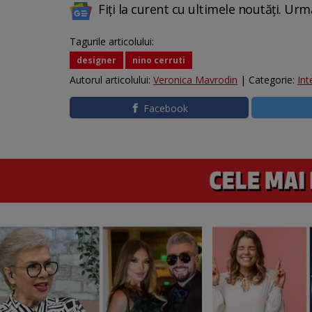
Fiți la curent cu ultimele noutăți. Urm
Tagurile articolului:
designer
nino cerruti
Autorul articolului:
Veronica Mavrodin
| Categorie:
Int
Facebook