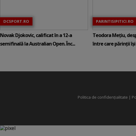
DCSPORT.RO
PARINTISIPITICI.RO
Novak Djokovic, calificat în a 12-a
Teodora Mețiu, desp
semifinală la Australian Open. Înc...
între care părinții își c
Politica de confidențialitate
|
Po