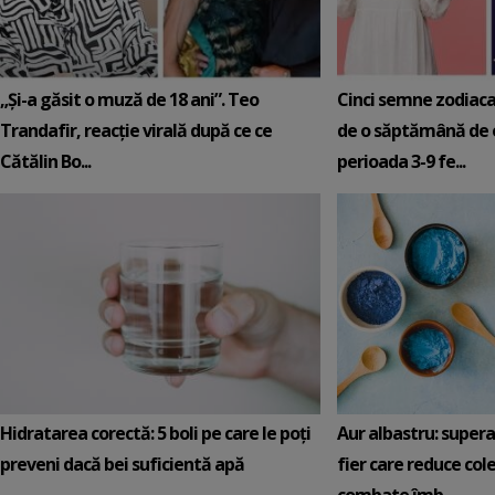
„Și-a găsit o muză de 18 ani”. Teo
Cinci semne zodiaca
Trandafir, reacție virală după ce ce
de o săptămână de e
Cătălin Bo...
perioada 3-9 fe...
Hidratarea corectă: 5 boli pe care le poți
Aur albastru: super
preveni dacă bei suficientă apă
fier care reduce cole