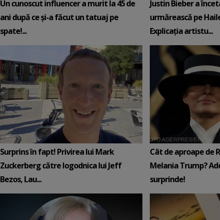
Un cunoscut influencer a murit la 45 de
Justin Bieber a încet
ani după ce și-a făcut un tatuaj pe
urmărească pe Hail
spate!...
Explicația artistu...
Surprins în fapt! Privirea lui Mark
Cât de aproape de 
Zuckerberg către logodnica lui Jeff
Melania Trump? Ade
Bezos, Lau...
surprinde!