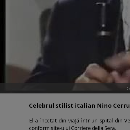
De
Celebrul stilist italian Nino Cerru
El a încetat din viaţă într-un spital din V
conform site-ului Corriere della Sera.