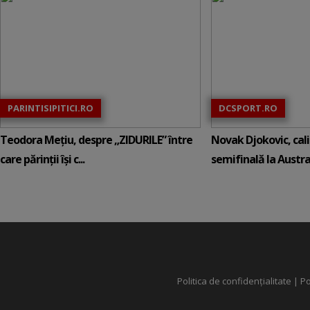
PARINTISIPITICI.RO
DCSPORT.RO
Teodora Mețiu, despre „ZIDURILE” între
Novak Djokovic, calif
care părinții își c...
semifinală la Austral
Politica de confidențialitate
|
Po