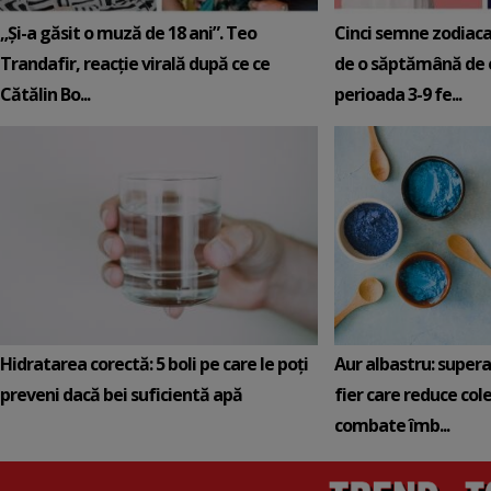
„Și-a găsit o muză de 18 ani”. Teo
Cinci semne zodiaca
Trandafir, reacție virală după ce ce
de o săptămână de e
Cătălin Bo...
perioada 3-9 fe...
Hidratarea corectă: 5 boli pe care le poți
Aur albastru: super
preveni dacă bei suficientă apă
fier care reduce cole
combate îmb...