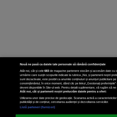
Nouă ne pasă ca datele tale personale să rămână confidențiale
Atât noi, cât și cele
683
de magazine partenere stocăm și accesăm date cu carac
urmărire care susțin scopurile indicate la rubrica „Noi, și partenerii noștri p
sunt dezactivate, este posibil ca anumite conținuturi și anunțuri publicitare pe
consimțământul, în orice moment, dând clic pe linkul „Gestionați preferințele” 
deveni disponibile în Site-ul web. Pentru detalii suplimentare, vă rugăm să ne co
Atât noi, cât și partenerii noștri prelucrăm datele pentru a oferi:
Utilizarea unor date precise de geolocație. Scanarea activă a caracteristicilor 
publicității și de conținut, cercetarea audienței și dezvoltarea serviciilor.
Listă parteneri (furnizori)