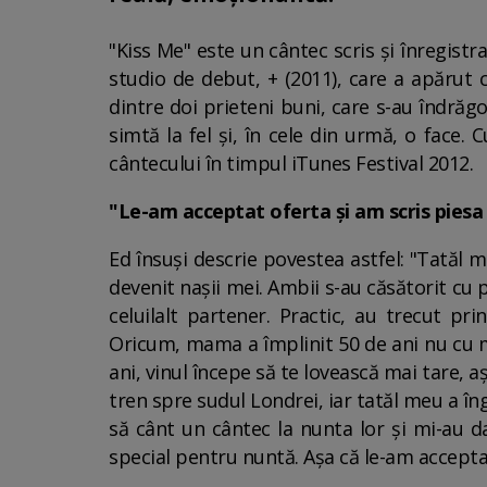
"Kiss Me" este un cântec scris și înregist
studio de debut, + (2011), care a apărut c
dintre doi prieteni buni, care s-au îndrăgos
simtă la fel și, în cele din urmă, o face. 
cântecului în timpul iTunes Festival 2012.
"Le-am acceptat oferta și am scris piesa
Ed însuși descrie povestea astfel: "Tatăl me
devenit nașii mei. Ambii s-au căsătorit cu 
celuilalt partener. Practic, au trecut pr
Oricum, mama a împlinit 50 de ani nu cu mu
ani, vinul începe să te lovească mai tare, a
tren spre sudul Londrei, iar tatăl meu a în
să cânt un cântec la nunta lor și mi-au d
special pentru nuntă. Așa că le-am accepta