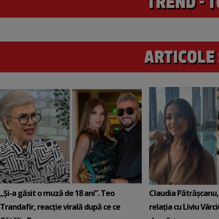
„Și-a găsit o muză de 18 ani”. Teo
Claudia Pătrășcanu,
Trandafir, reacție virală după ce ce
relația cu Liviu Vârci