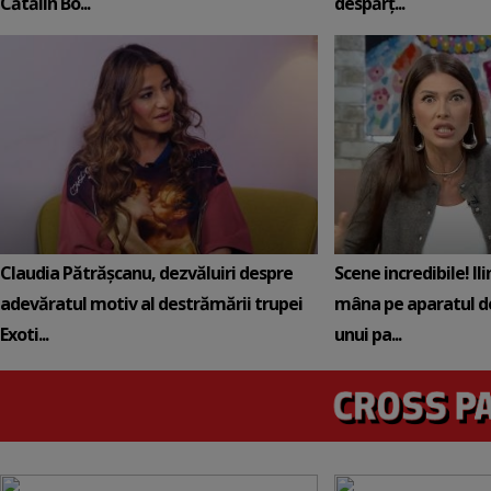
Cătălin Bo...
despărț...
Claudia Pătrășcanu, dezvăluiri despre
Scene incredibile! Il
adevăratul motiv al destrămării trupei
mâna pe aparatul de
Exoti...
unui pa...