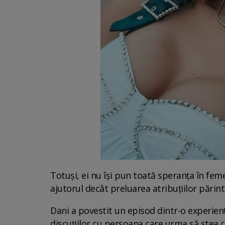
Totuși, ei nu își pun toată speranța în feme
ajutorul decât preluarea atribuțiilor părint
Dani a povestit un episod dintr-o experien
discuțiilor cu persoana care urma să stea c