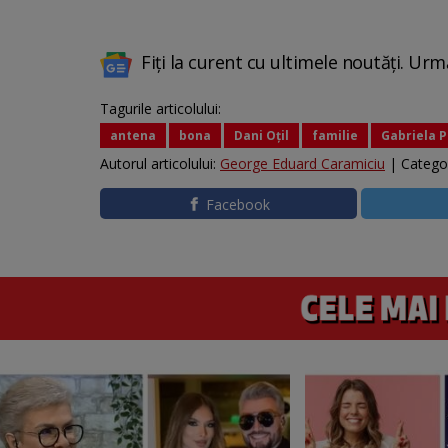
Fiți la curent cu ultimele noutăți. Urm
Tagurile articolului:
antena
bona
Dani Oțil
familie
Gabriela P
Autorul articolului:
George Eduard Caramiciu
| Catego
Facebook