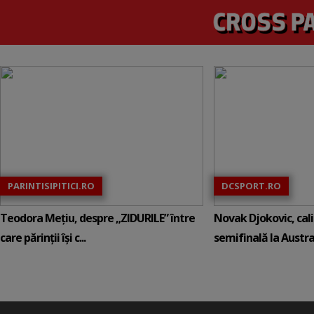
PARINTISIPITICI.RO
DCSPORT.RO
Teodora Mețiu, despre „ZIDURILE” între
Novak Djokovic, calif
care părinții își c...
semifinală la Austral