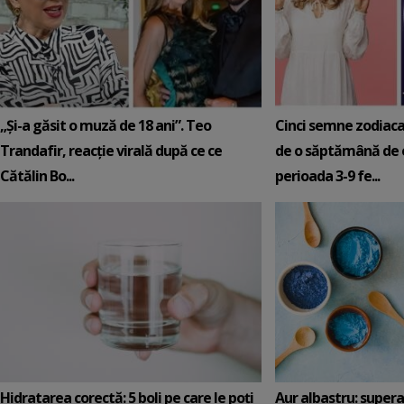
„Și-a găsit o muză de 18 ani”. Teo
Cinci semne zodiaca
Trandafir, reacție virală după ce ce
de o săptămână de e
Cătălin Bo...
perioada 3-9 fe...
Hidratarea corectă: 5 boli pe care le poți
Aur albastru: super