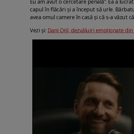
Eu am avut o cercetare penală”. Ea a lucrat 
capul în flăcări și a început să urle. Bărba
avea omul camere în casă și că s-a văzut că
Vezi și:
Dani Oțil, dezvăluiri emoționate din 