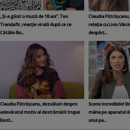
„Și-a găsit o muză de 18 ani”. Teo
Claudia Pătrășcanu,
Trandafir, reacție virală după ce ce
relația cu Liviu Vârci
Cătălin Bo...
despărț...
Claudia Pătrășcanu, dezvăluiri despre
Scene incredibile! Il
adevăratul motiv al destrămării trupei
mâna pe aparatul de
Exoti...
unui pa...