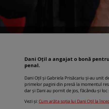
Dani Oțil a angajat o bonă pentru f
penal.
Dani Oțil și Gabriela Prisăcariu și-au unit 
primelor pagini din presă la momentul respe
dar și Dani au pornit de jos, făcându-și lo
Vezi și:
Cum arăta soția lui Dani Oțil la înc