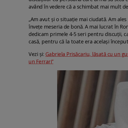
având în vedere că a schimbat mai mult de 
„Am avut și o situație mai ciudată. Am ales
învețe meseria de bonă. A mai lucrat în Rom
dedicam primele 4-5 seri pentru discuții, c
casă, pentru că la toate era același început
Vezi și:
Gabriela Prisăcariu, lăsată cu un gu
un Ferrari”