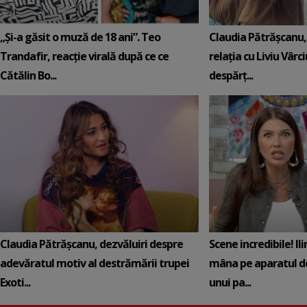
„Și-a găsit o muză de 18 ani”. Teo
Claudia Pătrășcanu,
Trandafir, reacție virală după ce ce
relația cu Liviu Vârci
Cătălin Bo...
despărț...
Claudia Pătrășcanu, dezvăluiri despre
Scene incredibile! Il
adevăratul motiv al destrămării trupei
mâna pe aparatul de
Exoti...
unui pa...