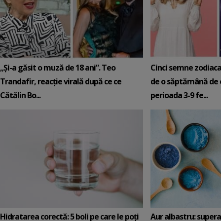
„Și-a găsit o muză de 18 ani”. Teo
Cinci semne zodiaca
Trandafir, reacție virală după ce ce
de o săptămână de e
Cătălin Bo...
perioada 3-9 fe...
Hidratarea corectă: 5 boli pe care le poți
Aur albastru: super