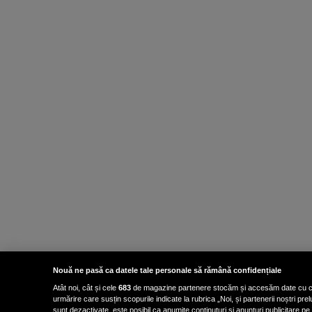
Nouă ne pasă ca datele tale personale să rămână confidențiale
Atât noi, cât și cele
683
de magazine partenere stocăm și accesăm date cu carac
urmărire care susțin scopurile indicate la rubrica „Noi, și partenerii noștri p
sunt dezactivate, este posibil ca anumite conținuturi și anunțuri publicitare pe