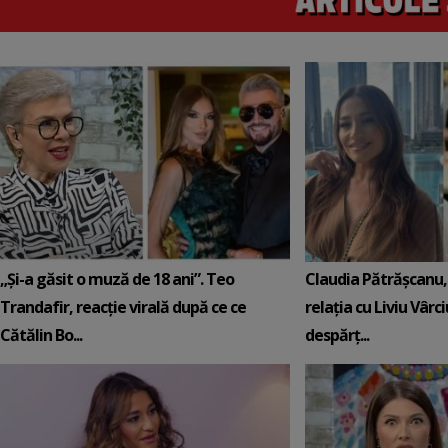
„Și-a găsit o muză de 18 ani”. Teo
Claudia Pătrășcanu,
Trandafir, reacție virală după ce ce
relația cu Liviu Vârci
Cătălin Bo...
despărț...