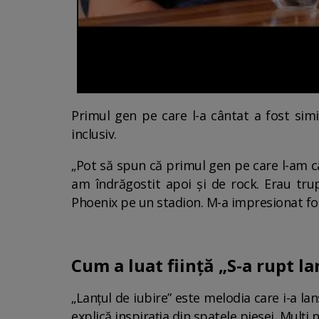
Primul gen pe care l-a cântat a fost simi
inclusiv.
„Pot să spun că primul gen pe care l-am câ
am îndrăgostit apoi și de rock. Erau tru
Phoenix pe un stadion. M-a impresionat foa
Cum a luat ființă „S-a rupt la
„Lanțul de iubire” este melodia care i-a la
explică inspirația din spatele piesei. Mulți 