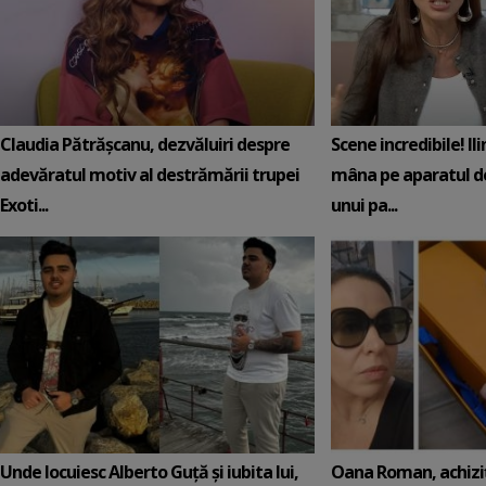
Claudia Pătrășcanu, dezvăluiri despre
Scene incredibile! Il
adevăratul motiv al destrămării trupei
mâna pe aparatul de
Exoti...
unui pa...
Unde locuiesc Alberto Guță și iubita lui,
Oana Roman, achiziț