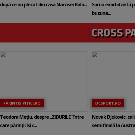
după ce au plecat din casa Narcisei Bala...
Suma exorbitantă pe
buzuna...
PARINTISIPITICI.RO
DCSPORT.RO
Teodora Mețiu, despre „ZIDURILE” între
Novak Djokovic, calif
care părinții își c...
semifinală la Austral