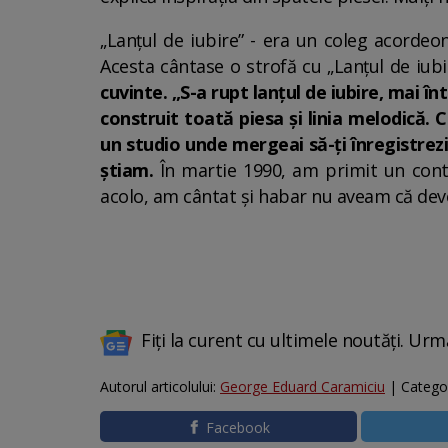
„Lanțul de iubire” - era un coleg acordeon
Acesta cântase o strofă cu „Lanțul de iubi
cuvinte. „S-a rupt lanțul de iubire, mai î
construit toată piesa și linia melodică. 
un studio unde mergeai să-ți înregistrez
știam.
În martie 1990, am primit un cont
acolo, am cântat și habar nu aveam că deve
Fiți la curent cu ultimele noutăți. Urm
Autorul articolului:
George Eduard Caramiciu
| Catego
Facebook