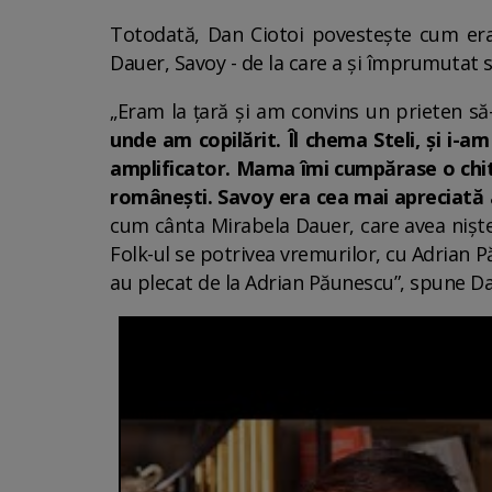
Totodată, Dan Ciotoi povestește cum era
Dauer, Savoy - de la care a și împrumutat st
„Eram la țară și am convins un prieten s
unde am copilărit. Îl chema Steli, și i-a
amplificator. Mama îmi cumpărase o chi
românești. Savoy era cea mai apreciată a
cum cânta Mirabela Dauer, care avea niște 
Folk-ul se potrivea vremurilor, cu Adrian 
au plecat de la Adrian Păunescu”, spune Da