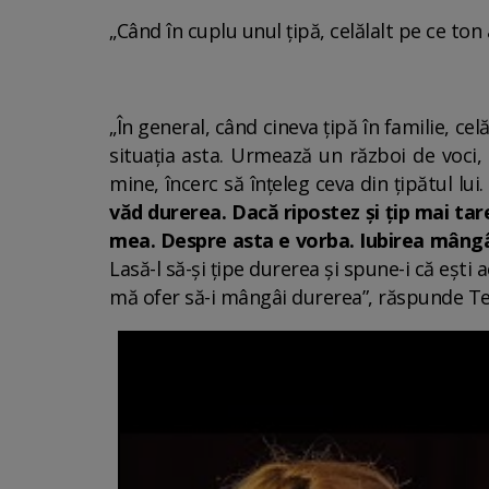
„Când în cuplu unul țipă, celălalt pe ce to
„În general, când cineva țipă în familie, ce
situația asta. Urmează un război de voci, 
mine, încerc să înțeleg ceva din țipătul lui
văd durerea. Dacă ripostez și țip mai tar
mea. Despre asta e vorba. Iubirea mângâie,
Lasă-l să-și țipe durerea și spune-i că ești 
mă ofer să-i mângâi durerea”, răspunde T