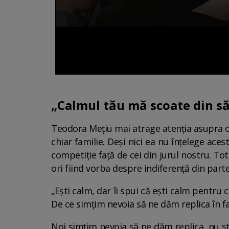
„Calmul tău mă scoate din săr
Teodora Mețiu mai atrage atenția asupra oa
chiar familie. Deși nici ea nu înțelege ac
competiție față de cei din jurul nostru. T
ori fiind vorba despre indiferență din partea 
„Ești calm, dar îi spui că ești calm pentru c
De ce simțim nevoia să ne dăm replica în f
Noi simțim nevoia să ne dăm replica, nu ști