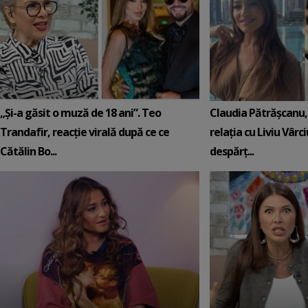
„Și-a găsit o muză de 18 ani”. Teo
Claudia Pătrășcanu,
Trandafir, reacție virală după ce ce
relația cu Liviu Vârci
Cătălin Bo...
despărț...