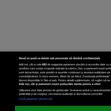
Nouă ne pasă ca datele tale personale să rămână confidențiale
Atât noi, cât și cele
683
de magazine partenere stocăm și accesăm date cu carac
urmărire care susțin scopurile indicate la rubrica „Noi, și partenerii noștri p
sunt dezactivate, este posibil ca anumite conținuturi și anunțuri publicitare pe
consimțământul, în orice moment, dând clic pe linkul „Gestionați preferințele” 
deveni disponibile în Site-ul web. Pentru detalii suplimentare, vă rugăm să ne co
Atât noi, cât și partenerii noștri prelucrăm datele pentru a oferi:
Utilizarea unor date precise de geolocație. Scanarea activă a caracteristicilor 
publicității și de conținut, cercetarea audienței și dezvoltarea serviciilor.
Listă parteneri (furnizori)