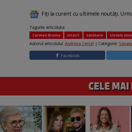
Fiți la curent cu ultimele noutăți. Urm
Tagurile articolului:
Carmen Bruma
intarit
sănătate
sistem imu
Autorul articolului:
Andreea Cercel
| Categorie:
Sanata
Facebook