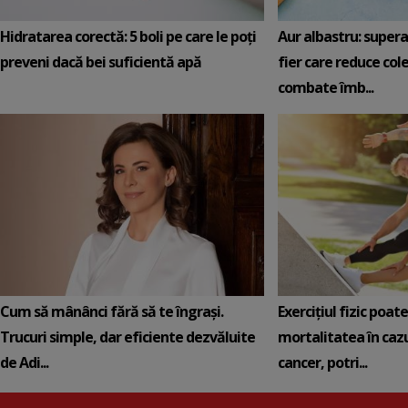
Hidratarea corectă: 5 boli pe care le poți
Aur albastru: super
preveni dacă bei suficientă apă
fier care reduce cole
combate îmb...
Cum să mânânci fără să te îngrași.
Exercițiul fizic poat
Trucuri simple, dar eficiente dezvăluite
mortalitatea în cazu
de Adi...
cancer, potri...