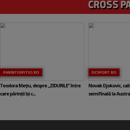
PARINTISIPITICI.RO
DCSPORT.RO
Teodora Mețiu, despre „ZIDURILE” între
Novak Djokovic, calif
care părinții își c...
semifinală la Austral