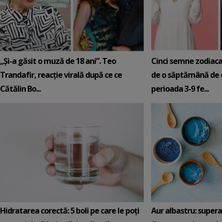
„Și-a găsit o muză de 18 ani”. Teo
Cinci semne zodiaca
Trandafir, reacție virală după ce ce
de o săptămână de e
Cătălin Bo...
perioada 3-9 fe...
Hidratarea corectă: 5 boli pe care le poți
Aur albastru: super