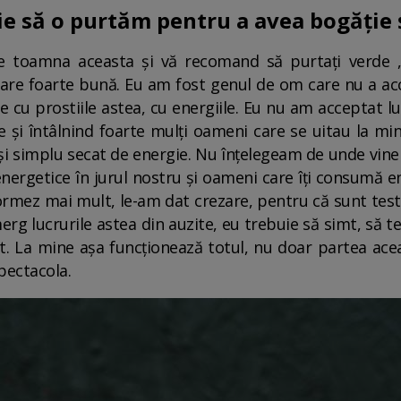
e să o purtăm pentru a avea bogăție ș
re toamna aceasta și vă recomand să purtați verde 
stare foarte bună. Eu am fost genul de om care nu a a
ne cu prostiile astea, cu energiile. Eu nu am acceptat l
 și întâlnind foarte mulți oameni care se uitau la mi
i simplu secat de energie. Nu înțelegeam de unde vine a
ergetice în jurul nostru și oameni care îți consumă en
ormez mai mult, le-am dat crezare, pentru că sunt tes
g lucrurile astea din auzite, eu trebuie să simt, să tes
t. La mine așa funcționează totul, nu doar partea aceas
Spectacola.