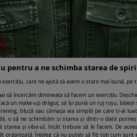
iu pentru a ne schimba starea de spiri
n exercițiu, care ne ajută să avem o stare mai bună, pe t
hai să încercăm dimineața să facem un exercițiu. Deschid
 facă un make-up drăguț, să își pună un ruj roșu, băieții 
rening, bluză sau cămașa aia simplă pe care ti-ai lua
ă, o să ne schimbăm și starea și dintr-o dată pornești
tarea și vibe-ul, încât trebuie să le facem. De aceea
 organizată. Înțeleg că nu puteți să fiți toți cum sunt e