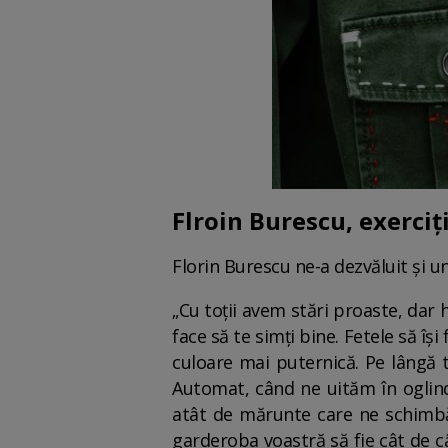
Flroin Burescu, exerciț
Florin Burescu ne-a dezvăluit și u
„Cu toții avem stări proaste, dar 
face să te simți bine. Fetele să își
culoare mai puternică. Pe lângă t
Automat, când ne uităm în oglind
atât de mărunte care ne schimbă s
garderoba voastră să fie cât de cât