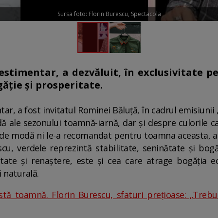
Sursa foto: Florin Burescu, Spectacola
estimentar, a dezvăluit, în exclusivitate p
ăție și prosperitate.
ar, a fost invitatul Rominei Băluță, în cadrul emisiunii
ă ale sezonului toamnă-iarnă, dar și despre culorile c
l de modă ni le-a recomandat pentru toamna aceasta, ac
scu, verdele reprezintă stabilitate, seninătate și bogăț
ilitate și renaștere, este și cea care atrage bogăția
 naturală.
tă toamnă. Florin Burescu, sfaturi prețioase: „Treb