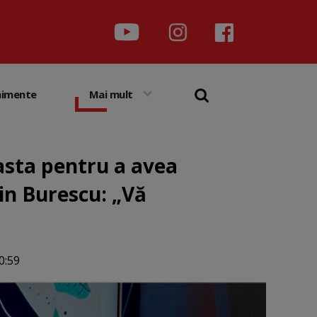
nimente
Mai mult
asta pentru a avea
rin Burescu: „Vă
0:59