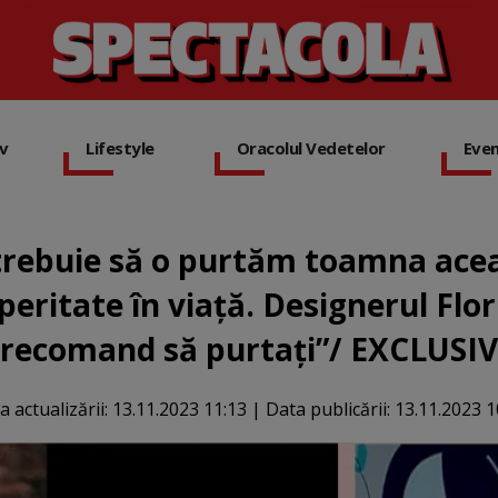
iv
Lifestyle
Oracolul Vedetelor
Eve
trebuie să o purtăm toamna ace
peritate în viață. Designerul Flo
recomand să purtați”/ EXCLUSIV
a actualizării:
13.11.2023 11:13
|
Data publicării:
13.11.2023 1