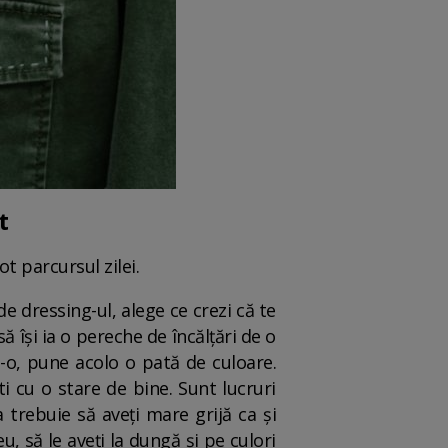
t
ot parcursul zilei.
e dressing-ul, alege ce crezi că te
să își ia o pereche de încălțări de o
t-o, pune acolo o pată de culoare.
 cu o stare de bine. Sunt lucruri
 trebuie să aveți mare grijă ca și
u, să le aveți la dungă și pe culori