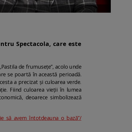
entru Spectacola, care este
 „Pastila de frumusețe”, acolo unde
are se poartă în această perioadă.
esta a precizat și culoarea verde.
ie. Fiind culoarea vieții în lumea
 economică, deoarece simbolizează
uie să avem întotdeauna o bază”/