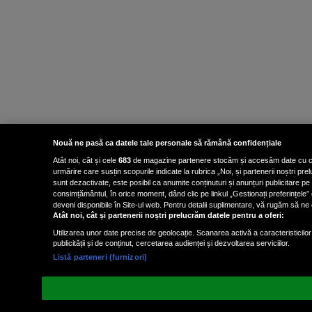
Nouă ne pasă ca datele tale personale să rămână confidențiale
Atât noi, cât și cele
683
de magazine partenere stocăm și accesăm date cu carac
urmărire care susțin scopurile indicate la rubrica „Noi, și partenerii noștri p
sunt dezactivate, este posibil ca anumite conținuturi și anunțuri publicitare pe
consimțământul, în orice moment, dând clic pe linkul „Gestionați preferințele” 
deveni disponibile în Site-ul web. Pentru detalii suplimentare, vă rugăm să ne co
Atât noi, cât și partenerii noștri prelucrăm datele pentru a oferi:
Utilizarea unor date precise de geolocație. Scanarea activă a caracteristicilor 
publicității și de conținut, cercetarea audienței și dezvoltarea serviciilor.
Listă parteneri (furnizori)