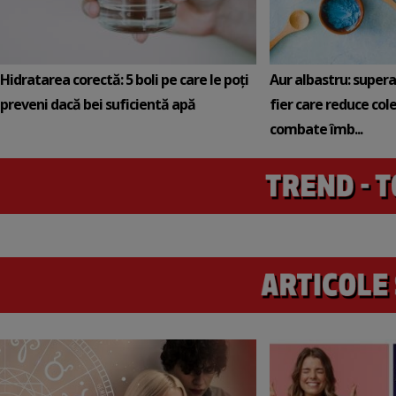
Hidratarea corectă: 5 boli pe care le poți
Aur albastru: super
preveni dacă bei suficientă apă
fier care reduce cole
combate îmb...