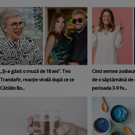
„Și-a găsit o muză de 18 ani”. Teo
Cinci semne zodiaca
Trandafir, reacție virală după ce ce
de o săptămână de e
Cătălin Bo...
perioada 3-9 fe...