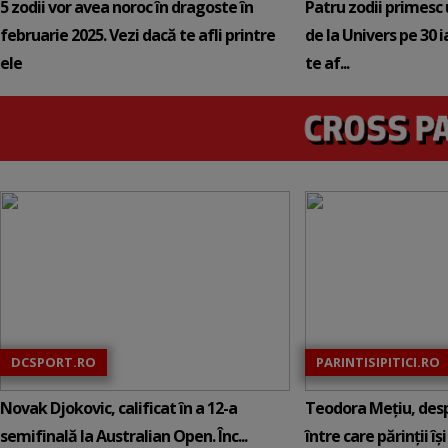
5 zodii vor avea noroc în dragoste în
Patru zodii primesc
februarie 2025. Vezi dacă te afli printre
de la Univers pe 30 
ele
te af...
DCSPORT.RO
PARINTISIPITICI.RO
Novak Djokovic, calificat în a 12-a
Teodora Mețiu, desp
semifinală la Australian Open. Înc...
între care părinții își c