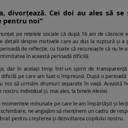
na, divorțează. Cei doi au ales să s
e pentru noi”
nțat pe rețelele sociale că după 16 ani de căsnicie el ș
e detalii despre motivele care au dus la ruptură și a 
erioadă de reflecție, cu toate că recunoaște că nu le-a
intimitatea în această perioadă dificilă.
țe, dar în același timp într-un spirit de transparență
dificilă pe care am luat-o împreună. După o perioadă 
ru noi să urmăm drumuri separate în viață. Această h
nostru individual și, mai ales, la binele Alesiei.
momentele minunate pe care le-am împărtășit și lecții
 schimbare, ne angajăm să menținem un cadru de respec
brat pentru creșterea și dezvoltarea copilului nostru.