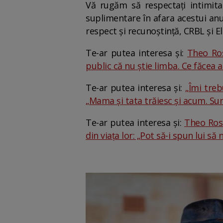
Vă rugăm să respectați intimitat
suplimentare în afara acestui anu
respect și recunoștință, CRBL și 
Te-ar putea interesa și:
Theo Ros
public că nu știe limba. Ce făcea a
Te-ar putea interesa și:
„Îmi treb
„Mama și tata trăiesc și acum. Sun
Te-ar putea interesa și:
Theo Rose
din viața lor: „Pot să-i spun lui să 