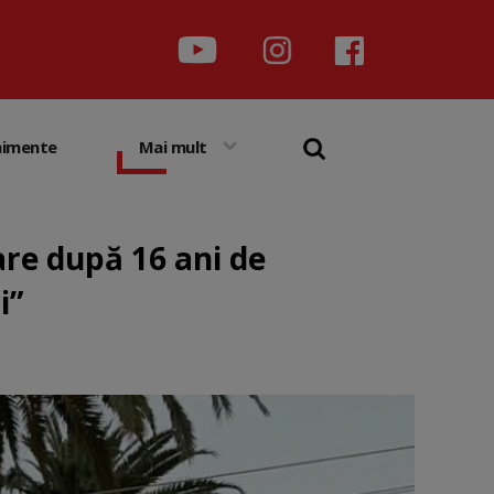
nimente
Mai mult
are după 16 ani de
i”