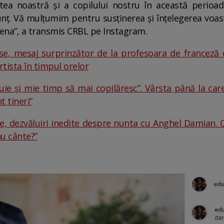
ea noastră și a copilului nostru în această perioad
nț. Vă mulțumim pentru susținerea și înțelegerea voas
Elena”, a transmis CRBL pe Instagram.
e, mesaj surprinzător de la profesoara de franceză d
rtista în timpul orelor
uie și mie timp să mai copilăresc”. Vârsta până la car
t tineri”
, dezvăluiri inedite despre nunta cu Anghel Damian. 
nu cânte?”