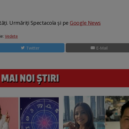
tăți. Urmăriți Spectacola și pe
Google News
ie:
Vedete
Twitter
E-Mail