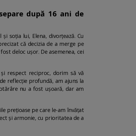
e separe după 16 ani de
i soția lui, Elena, divorțează. Cu
precizat că decizia de a merge pe
 fost deloc ușor. De asemenea, cei
 și respect reciproc, dorim să vă
de reflecție profundă, am ajuns la
otărâre nu a fost ușoară, dar am
le prețioase pe care le-am învățat
t și armonie, cu prioritatea de a