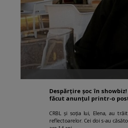
Despărțire șoc în showbiz! 
făcut anunțul printr-o pos
CRBL și soția lui, Elena, au tr
reflectoarelor. Cei doi s-au căsăt