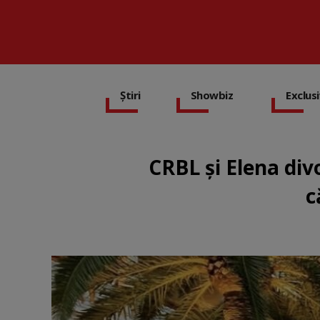
Știri
Showbiz
Exclus
CRBL și Elena div
c