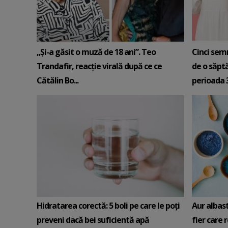
„Și-a găsit o muză de 18 ani”. Teo
Cinci sem
Trandafir, reacție virală după ce ce
de o săpt
Cătălin Bo...
perioada 3-
Hidratarea corectă: 5 boli pe care le poți
Aur albas
preveni dacă bei suficientă apă
fier care 