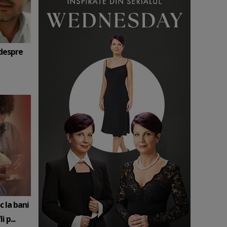
 despre
c la bani
 p...