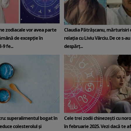
ne zodiacale vor avea parte
Claudia Pătrășcanu, mărturisiri
ămână de excepție în
relația cu Liviu Vârciu. De ce s-au
9 fe...
despărț...
tru: superalimentul bogat în
Cele trei zodii chinezești cu noro
reduce colesterolul și
în februarie 2025. Vezi dacă te afli