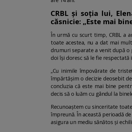
are 14 ani.
CRBL și soția lui, Ele
căsnicie: „Este mai bin
În urmă cu scurt timp, CRBL a anu
toate acestea, nu a dat mai mult
drumuri separate a venit după o p
doi își doresc să le fie respectată 
„Cu inimile împovărate de triste
împărtășim o decizie deosebit de 
concluzia că este mai bine pent
decis să o luăm cu gândul la binele 
Recunoaștem cu sinceritate toate 
împreună. În această perioadă de
asigura un mediu sănătos și echili