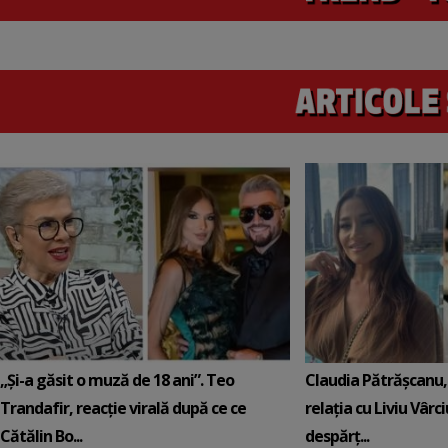
„Și-a găsit o muză de 18 ani”. Teo
Claudia Pătrășcanu,
Trandafir, reacție virală după ce ce
relația cu Liviu Vârci
Cătălin Bo...
despărț...