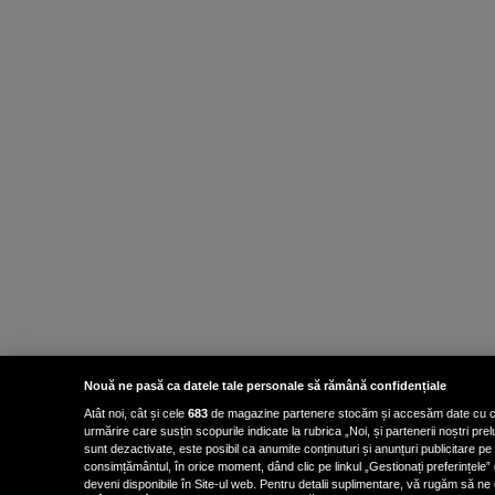
Nouă ne pasă ca datele tale personale să rămână confidențiale
Atât noi, cât și cele
683
de magazine partenere stocăm și accesăm date cu carac
urmărire care susțin scopurile indicate la rubrica „Noi, și partenerii noștri p
sunt dezactivate, este posibil ca anumite conținuturi și anunțuri publicitare pe
consimțământul, în orice moment, dând clic pe linkul „Gestionați preferințele” 
deveni disponibile în Site-ul web. Pentru detalii suplimentare, vă rugăm să ne co