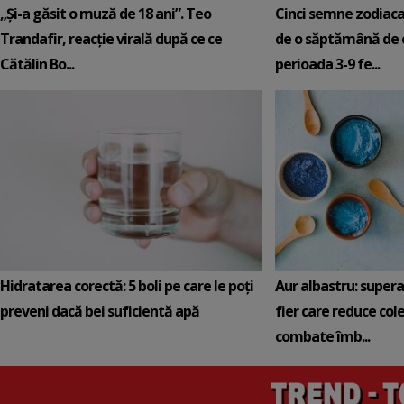
„Și-a găsit o muză de 18 ani”. Teo
Cinci semne zodiaca
Trandafir, reacție virală după ce ce
de o săptămână de e
Cătălin Bo...
perioada 3-9 fe...
Hidratarea corectă: 5 boli pe care le poți
Aur albastru: super
preveni dacă bei suficientă apă
fier care reduce cole
combate îmb...