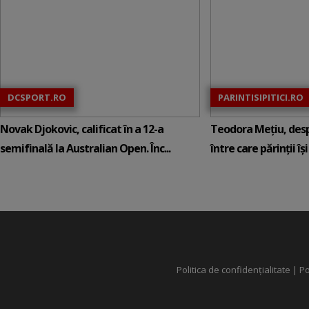
DCSPORT.RO
PARINTISIPITICI.RO
Novak Djokovic, calificat în a 12-a
Teodora Mețiu, desp
semifinală la Australian Open. Înc...
între care părinții își c
Politica de confidențialitate
|
Po