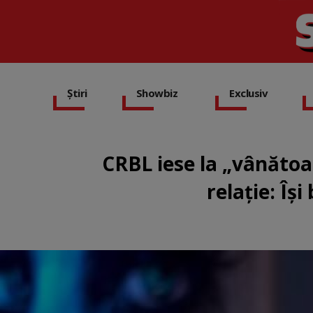
Știri
Showbiz
Exclusiv
CRBL iese la „vânătoa
relație: Îș