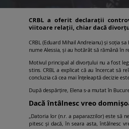
CRBL a oferit declarații controv
viitoare relații, chiar dacă divorț
CRBL (Eduard Mihail Andreianu) și soția sa E
nume Alessia, și au hotărât să rămână în re
Motivul principal al divorțului nu a fost leg
stins. CRBL a explicat că au încercat să re
concluzia că cea mai înțeleaptă decizie est
După despărțire, Elena s-a mutat în Bucure
Dacă întâlnesc vreo domnișoa
​„Datoria lor (n.r. a paparazzilor) este să 
pitesc și dacă, în seara asta, întâlnesc 