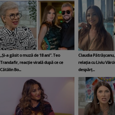
„Și-a găsit o muză de 18 ani”. Teo
Claudia Pătrășcanu,
Trandafir, reacție virală după ce ce
relația cu Liviu Vârci
Cătălin Bo...
despărț...