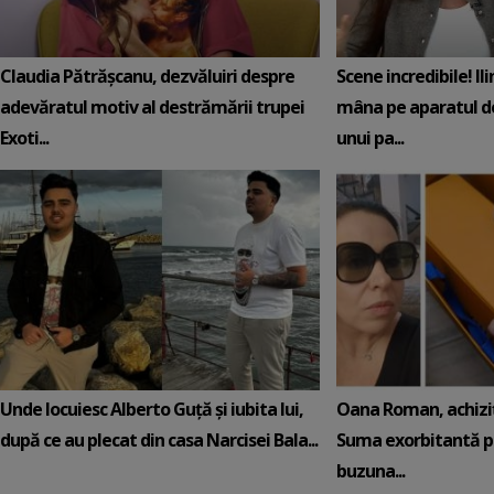
Claudia Pătrășcanu, dezvăluiri despre
Scene incredibile! Il
adevăratul motiv al destrămării trupei
mâna pe aparatul de
Exoti...
unui pa...
Unde locuiesc Alberto Guță și iubita lui,
Oana Roman, achiziț
după ce au plecat din casa Narcisei Bala...
Suma exorbitantă pe
buzuna...