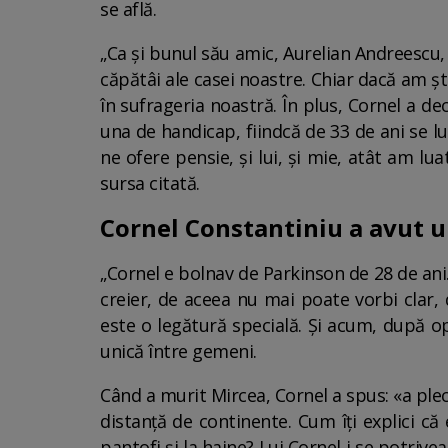
se află.
„Ca și bunul său amic, Aurelian Andreescu, 
căpătâi ale casei noastre. Chiar dacă am șt
în sufrageria noastră. În plus, Cornel a dec
una de handicap, fiindcă de 33 de ani se lu
ne ofere pensie, și lui, și mie, atât am 
sursa citată.
Cornel Constantiniu a avut u
„Cornel e bolnav de Parkinson de 28 de ani
creier, de aceea nu mai poate vorbi clar, 
este o legătură specială. Și acum, după op
unică între gemeni.
Când a murit Mircea, Cornel a spus: «a pleca
distanță de continente. Cum îți explici că 
pantofi și la haine? Lui Cornel i se potrive