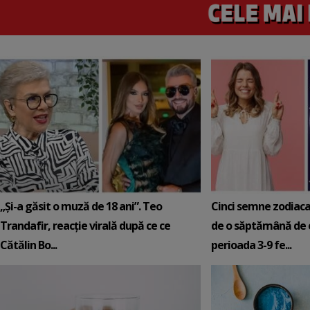
„Și-a găsit o muză de 18 ani”. Teo
Cinci semne zodiaca
Trandafir, reacție virală după ce ce
de o săptămână de e
Cătălin Bo...
perioada 3-9 fe...