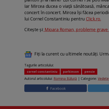
Iar Mircea ducea o viață sănătoasă, mânca 
concert în concert. Mircea își făcea periodic
lui Cornel Constantiniu pentru
Click.ro.
Citește și:
Mioara Roman, probleme grave d
Fiți la curent cu ultimele noutăți. Urm
Tagurile articolului:
cornel constantiniu
parkinson
pensie
Autorul articolului:
Romina Băluță
| Categorie:
Vedete
Facebook