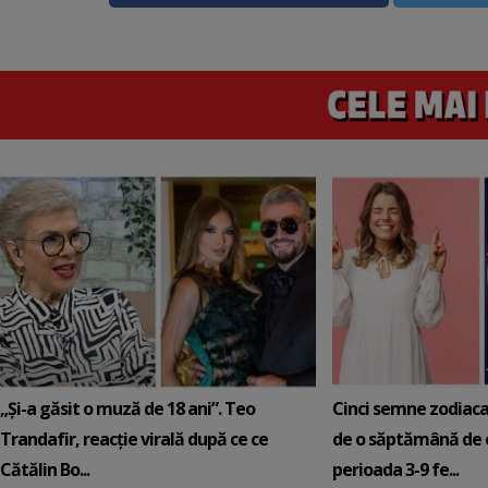
„Și-a găsit o muză de 18 ani”. Teo
Cinci semne zodiaca
Trandafir, reacție virală după ce ce
de o săptămână de e
Cătălin Bo...
perioada 3-9 fe...