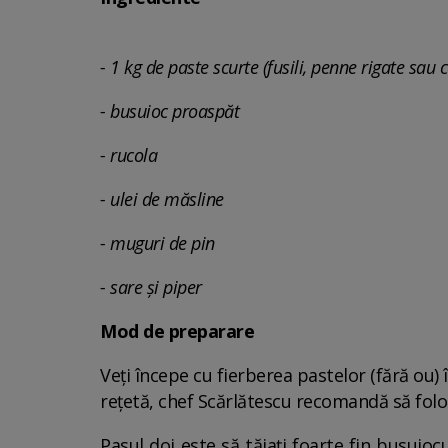
- 1 kg de paste scurte (fusili, penne rigate sau 
- busuioc proaspăt
- rucola
- ulei de măsline
- muguri de pin
- sare și piper
Mod de preparare
Veți începe cu fierberea pastelor (fără ou)
rețetă, chef Scărlătescu recomandă să folosi
Pasul doi este să tăiați foarte fin busuioc