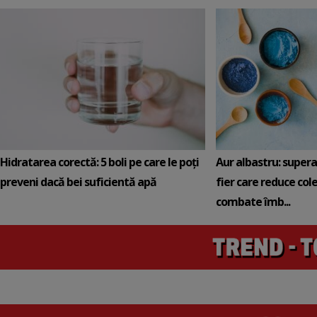
Hidratarea corectă: 5 boli pe care le poți
Aur albastru: super
preveni dacă bei suficientă apă
fier care reduce cole
combate îmb...