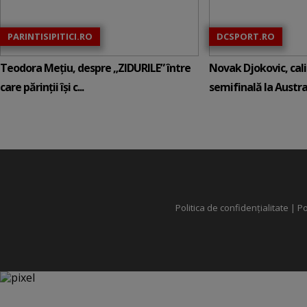
PARINTISIPITICI.RO
DCSPORT.RO
Teodora Mețiu, despre „ZIDURILE” între
Novak Djokovic, calif
care părinții își c...
semifinală la Austral
Politica de confidențialitate
|
Po