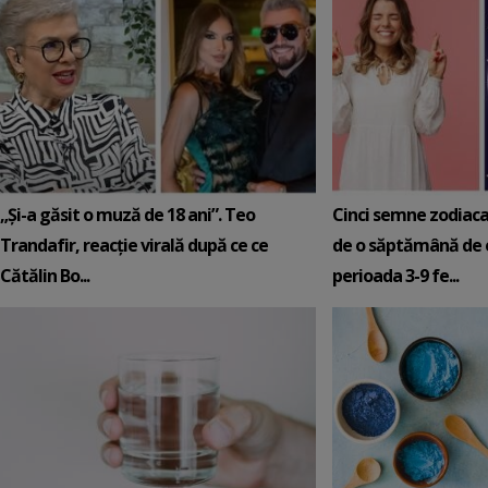
„Și-a găsit o muză de 18 ani”. Teo
Cinci semne zodiaca
Trandafir, reacție virală după ce ce
de o săptămână de e
Cătălin Bo...
perioada 3-9 fe...