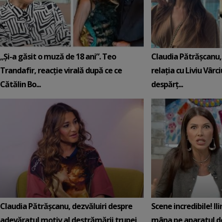
„Și-a găsit o muză de 18 ani”. Teo
Claudia Pătrășcanu,
Trandafir, reacție virală după ce ce
relația cu Liviu Vârci
Cătălin Bo...
despărț...
Claudia Pătrășcanu, dezvăluiri despre
Scene incredibile! Il
adevăratul motiv al destrămării trupei
mâna pe aparatul de