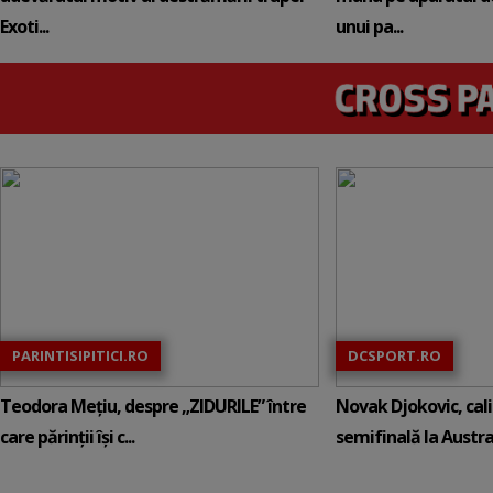
Exoti...
unui pa...
PARINTISIPITICI.RO
DCSPORT.RO
Teodora Mețiu, despre „ZIDURILE” între
Novak Djokovic, calif
care părinții își c...
semifinală la Austral