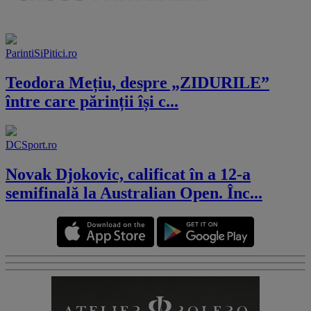
ParintiSiPitici.ro
Teodora Mețiu, despre „ZIDURILE”
între care părinții își c...
DCSport.ro
Novak Djokovic, calificat în a 12-a
semifinală la Australian Open. Înc...