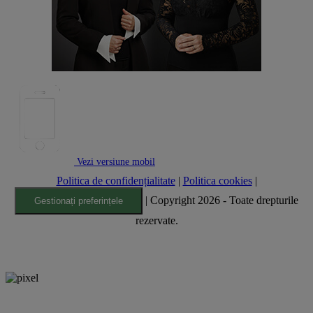
Vezi versiune mobil
Politica de confidențialitate
|
Politica cookies
|
| Copyright 2026 - Toate drepturile
Gestionați preferințele
rezervate.
nxt.196
YesMy