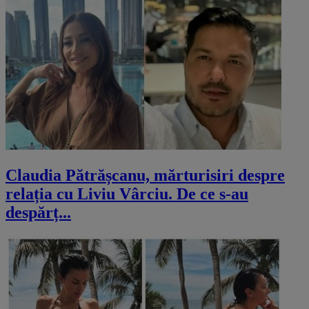
Claudia Pătrășcanu, mărturisiri despre
relația cu Liviu Vârciu. De ce s-au
despărț...