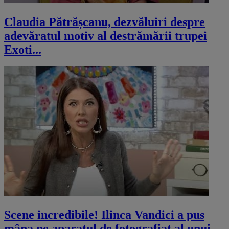
Claudia Pătrășcanu, dezvăluiri despre
adevăratul motiv al destrămării trupei
Exoti...
Scene incredibile! Ilinca Vandici a pus
mâna pe aparatul de fotografiat al unui