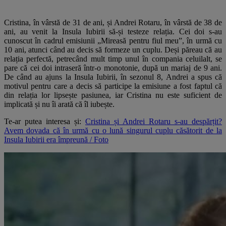
Cristina, în vârstă de 31 de ani, și Andrei Rotaru, în vârstă de 38 de
ani, au venit la Insula Iubirii să-și testeze relația. Cei doi s-au
cunoscut în cadrul emisiunii „Mireasă pentru fiul meu”, în urmă cu
10 ani, atunci când au decis să formeze un cuplu. Deși păreau că au
relația perfectă, petrecând mult timp unul în compania celuilalt, se
pare că cei doi intraseră într-o monotonie, după un mariaj de 9 ani.
De când au ajuns la Insula Iubirii, în sezonul 8, Andrei a spus că
motivul pentru care a decis să participe la emisiune a fost faptul că
din relația lor lipsește pasiunea, iar Cristina nu este suficient de
implicată și nu îi arată că îl iubește.
Te-ar putea interesa și:
Cristina și Andrei Rotaru s-au despărțit?
Avem dovada că în urmă cu o lună singurul cuplu căsătorit de la
Insula Iubirii era împreună / Foto