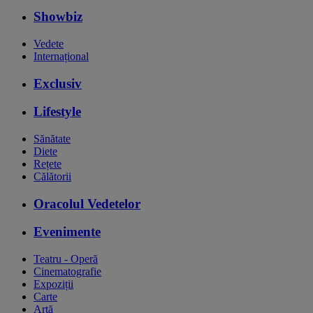
Showbiz
Vedete
Internațional
Exclusiv
Lifestyle
Sănătate
Diete
Rețete
Călătorii
Oracolul Vedetelor
Evenimente
Teatru - Operă
Cinematografie
Expoziții
Carte
Artă