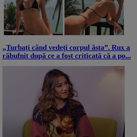
„Turbați când vedeți corpul ăsta”. Rux a
răbufnit după ce a fost criticată că a po...