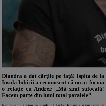
Diandra a dat cărțile pe față! Ispita de la
Insula Iubirii a recunoscut că nu ar forma
o relație cu Andrei: „Mă simt sufocată!
Facem parte din lumi total paralele”
Nici bine nu a ajuns pe insulă, că Andrei Rotaru a și pus ochii pe