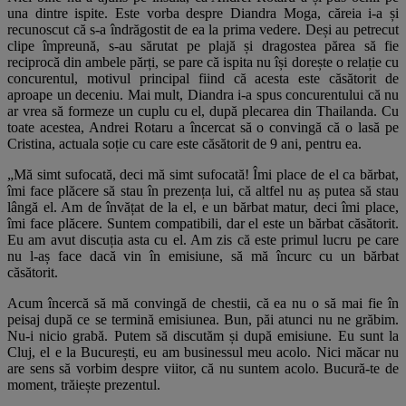
una dintre ispite. Este vorba despre Diandra Moga, căreia i-a și
recunoscut că s-a îndrăgostit de ea la prima vedere. Deși au petrecut
clipe împreună, s-au sărutat pe plajă și dragostea părea să fie
reciprocă din ambele părți, se pare că ispita nu își dorește o relație cu
concurentul, motivul principal fiind că acesta este căsătorit de
aproape un deceniu. Mai mult, Diandra i-a spus concurentului că nu
ar vrea să formeze un cuplu cu el, după plecarea din Thailanda. Cu
toate acestea, Andrei Rotaru a încercat să o convingă că o lasă pe
Cristina, actuala soție cu care este căsătorit de 9 ani, pentru ea.
„Mă simt sufocată, deci mă simt sufocată! Îmi place de el ca bărbat,
îmi face plăcere să stau în prezența lui, că altfel nu aș putea să stau
lângă el. Am de învățat de la el, e un bărbat matur, deci îmi place,
îmi face plăcere. Suntem compatibili, dar el este un bărbat căsătorit.
Eu am avut discuția asta cu el. Am zis că este primul lucru pe care
nu l-aș face dacă vin în emisiune, să mă încurc cu un bărbat
căsătorit.
Acum încercă să mă convingă de chestii, că ea nu o să mai fie în
peisaj după ce se termină emisiunea. Bun, păi atunci nu ne grăbim.
Nu-i nicio grabă. Putem să discutăm și după emisiune. Eu sunt la
Cluj, el e la București, eu am businessul meu acolo. Nici măcar nu
are sens să vorbim despre viitor, că nu suntem acolo. Bucură-te de
moment, trăiește prezentul.