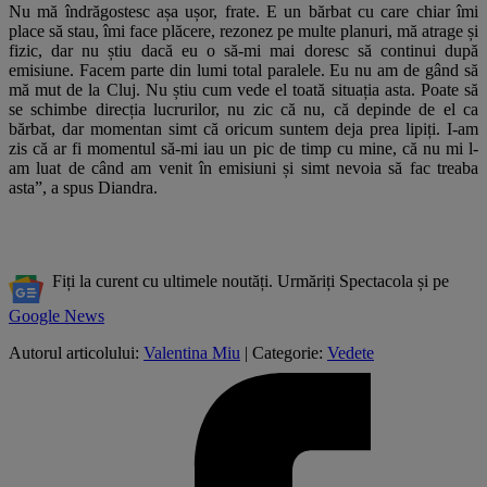
Nu mă îndrăgostesc așa ușor, frate. E un bărbat cu care chiar îmi
place să stau, îmi face plăcere, rezonez pe multe planuri, mă atrage și
fizic, dar nu știu dacă eu o să-mi mai doresc să continui după
emisiune. Facem parte din lumi total paralele. Eu nu am de gând să
mă mut de la Cluj. Nu știu cum vede el toată situația asta. Poate să
se schimbe direcția lucrurilor, nu zic că nu, că depinde de el ca
bărbat, dar momentan simt că oricum suntem deja prea lipiți. I-am
zis că ar fi momentul să-mi iau un pic de timp cu mine, că nu mi l-
am luat de când am venit în emisiuni și simt nevoia să fac treaba
asta”, a spus Diandra.
Fiți la curent cu ultimele noutăți. Urmăriți Spectacola și pe
Google News
Autorul articolului:
Valentina Miu
| Categorie:
Vedete