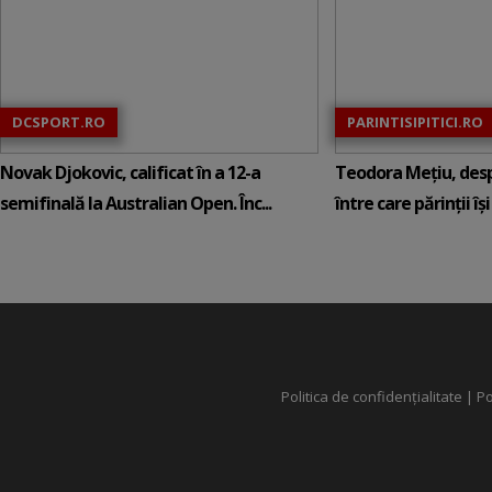
DCSPORT.RO
PARINTISIPITICI.RO
Novak Djokovic, calificat în a 12-a
Teodora Mețiu, desp
semifinală la Australian Open. Înc...
între care părinții își c
Politica de confidențialitate
|
Po