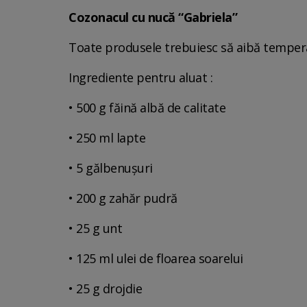
Cozonacul cu nucă “Gabriela”
Toate produsele trebuiesc să aibă temperat
Ingrediente pentru aluat :
• 500 g făină albă de calitate
• 250 ml lapte
• 5 gălbenușuri
• 200 g zahăr pudră
• 25 g unt
• 125 ml ulei de floarea soarelui
• 25 g drojdie