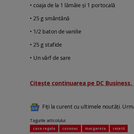
• coaja de la 1 lămâie și 1 portocală
• 25 g smântână
• 1/2 baton de vanilie
• 25 g stafide
• Un vârf de sare
Citește continuarea pe DC Business.
Fiți la curent cu ultimele noutăți. Urm
Tagurile articolului:
casa regala
cozonac
margareta
rețetă