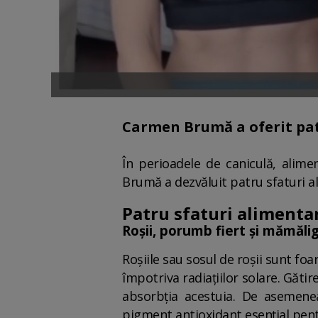
Carmen Brumă a oferit pat
În perioadele de caniculă, alime
Brumă a dezvăluit patru sfaturi a
Patru sfaturi alimenta
Roșii, porumb fiert și mămăli
Roșiile sau sosul de roșii sunt fo
împotriva radiațiilor solare. Găti
absorbția acestuia. De asemenea
pigment antioxidant esențial pentr