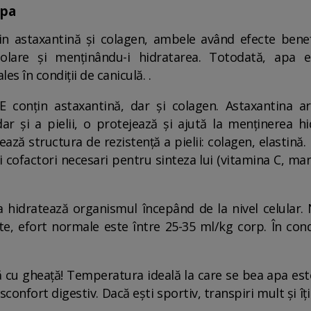
apa
in astaxantină și colagen, ambele având efecte benef
 solare și menținându-i hidratarea. Totodată, apa 
les în condiții de caniculă. .
conțin astaxantină, dar și colagen. Astaxantina are
 dar și a pielii, o protejează și ajută la menținerea hi
ază structura de rezistență a pielii: colagen, elastină.
 cofactori necesari pentru sinteza lui (vitamina C, m
pa hidratează organismul începând de la nivel celular.
e, efort normale este între 25-35 ml/kg corp. În cond
 cu gheață! Temperatura ideală la care se bea apa est
confort digestiv. Dacă ești sportiv, transpiri mult și 