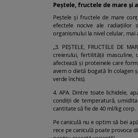
Peștele, fructele de mare și 
Peștele și fructele de mare conț
efectele nocive ale radiațiilor
organismului la nivel celular, mai a
„3. PEȘTELE, FRUCTELE DE MARE 
creierului, fertilității masculine,
afectează și proteinele care forme
avem o dietă bogată în colagen și
verde închis).
4. APA. Dintre toate lichidele, a
condiții de temperatură, umiditat
cantitate să fie de 40 ml/kg corp.
Pe caniculă nu e optim să bei apă
rece pe caniculă poate provoca dis