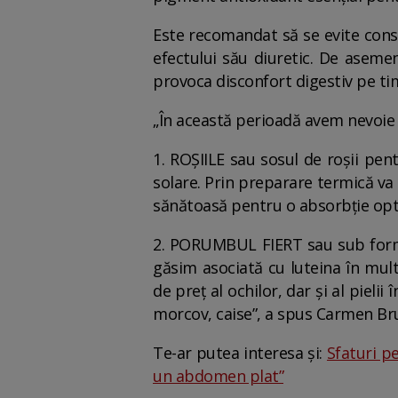
Este recomandat să se evite cons
efectului său diuretic. De aseme
provoca disconfort digestiv pe ti
„În această perioadă avem nevoie d
1. ROȘIILE sau sosul de roșii pent
solare. Prin preparare termică va c
sănătoasă pentru o absorbție op
2. PORUMBUL FIERT sau sub formă
găsim asociată cu luteina în mult
de preț al ochilor, dar și al pieli
morcov, caise”, a spus Carmen Br
Te-ar putea interesa și:
Sfaturi pe
un abdomen plat”