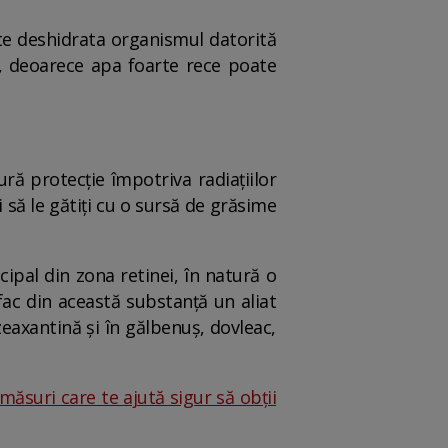
te deshidrata organismul datorită
ă, deoarece apa foarte rece poate
ură protecție împotriva radiațiilor
i să le gătiți cu o sursă de grăsime
al din zona retinei, în natură o
fac din această substanță un aliat
 zeaxantină și în gălbenuș, dovleac,
 măsuri care te ajută sigur să obții