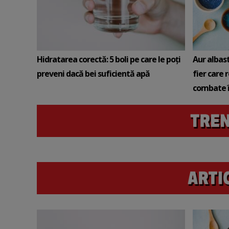
Hidratarea corectă: 5 boli pe care le poți
Aur albas
preveni dacă bei suficientă apă
fier care 
combate î