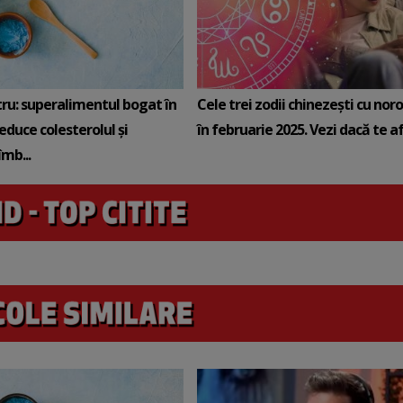
tru: superalimentul bogat în
Cele trei zodii chinezești cu noro
reduce colesterolul și
în februarie 2025. Vezi dacă te afli
mb...