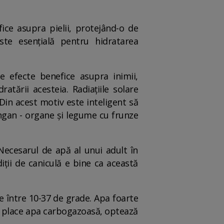
ice asupra pielii, protejând-o de
este esențială pentru hidratarea
 efecte benefice asupra inimii,
dratării acesteia. Radiațiile solare
 Din acest motiv este inteligent să
angan - organe și legume cu frunze
 Necesarul de apă al unui adult în
iții de caniculă e bine ca această
e între 10-37 de grade. Apa foarte
îți place apa carbogazoasă, optează