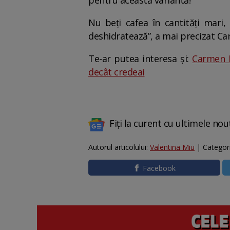
pentru această variantă!
Nu beți cafea în cantități mari,
deshidratează”, a mai precizat C
Te-ar putea interesa și:
Carmen B
decât credeai
Fiți la curent cu ultimele nou
Autorul articolului:
Valentina Miu
| Categor
Facebook