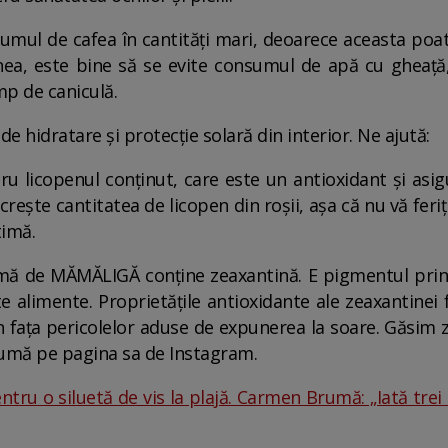
umul de cafea în cantități mari, deoarece aceasta poa
nea, este bine să se evite consumul de apă cu gheaț
mp de caniculă.
e hidratare și protecție solară din interior. Ne ajută:
ru licopenul conținut, care este un antioxidant și asig
rește cantitatea de licopen din roșii, așa că nu vă feriț
timă.
 de MĂMĂLIGĂ conține zeaxantină. E pigmentul princip
e alimente. Proprietățile antioxidante ale zeaxantinei 
i în fața pericolelor aduse de expunerea la soare. Găsim
umă pe pagina sa de Instagram.
ntru o siluetă de vis la plajă. Carmen Brumă: „Iată trei