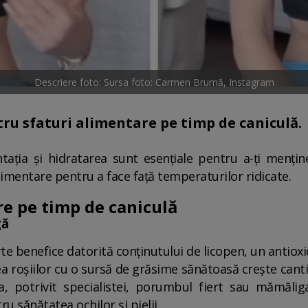
Descriere foto: Sursa foto: Carmen Brumă, Instagram
ru sfaturi alimentare pe timp de caniculă.
ntația și hidratarea sunt esențiale pentru a-ți menți
limentare pentru a face față temperaturilor ridicate.
re pe timp de caniculă
gă
arte benefice datorită conținutului de licopen, un antiox
rea roșiilor cu o sursă de grăsime sănătoasă crește can
, potrivit specialistei, porumbul fiert sau mămăli
u sănătatea ochilor și pielii.