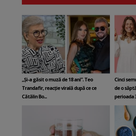
„Și-a găsit o muză de 18 ani”. Teo
Cinci sem
Trandafir, reacție virală după ce ce
de o săpt
Cătălin Bo...
perioada 3-