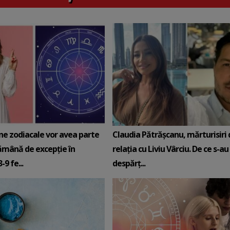
ne zodiacale vor avea parte
Claudia Pătrășcanu, mărturisiri
ămână de excepție în
relația cu Liviu Vârciu. De ce s-au
9 fe...
despărț...