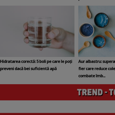
Hidratarea corectă: 5 boli pe care le poți
Aur albastru: super
preveni dacă bei suficientă apă
fier care reduce cole
combate îmb...