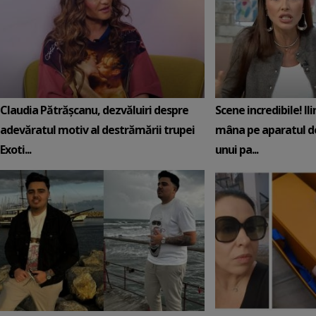
Claudia Pătrășcanu, dezvăluiri despre
Scene incredibile! Il
adevăratul motiv al destrămării trupei
mâna pe aparatul de
Exoti...
unui pa...