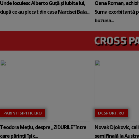
Unde locuiesc Alberto Guță și iubita lui,
Oana Roman, achiziț
după ce au plecat din casa Narcisei Bala...
Suma exorbitantă pe
buzuna...
PARINTISIPITICI.RO
DCSPORT.RO
Teodora Mețiu, despre „ZIDURILE” între
Novak Djokovic, calif
care părinții își c...
semifinală la Austral