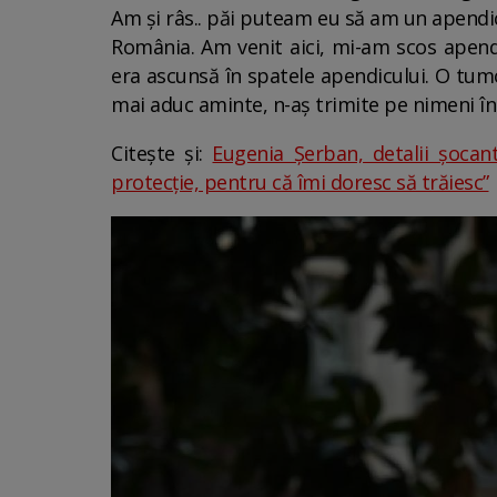
Am și râs.. păi puteam eu să am un apendi
România. Am venit aici, mi-am scos apend
era ascunsă în spatele apendicului. O tum
mai aduc aminte, n-aș trimite pe nimeni în
Citește și:
Eugenia Șerban, detalii șocan
protecție, pentru că îmi doresc să trăiesc”