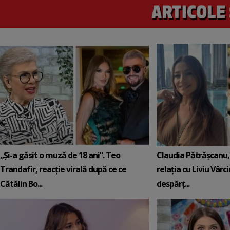
„Și-a găsit o muză de 18 ani”. Teo
Claudia Pătrășcanu,
Trandafir, reacție virală după ce ce
relația cu Liviu Vârci
Cătălin Bo...
despărț...