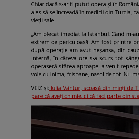
Chiar dacă s-ar fi putut opera și în Români
ales să se încreadă în medicii din Turcia, ca
vieții sale.
„Am plecat imediat la Istanbul. Când m-au
extrem de periculoasă. Am fost printre pri
după operație am avut neșansa, din cauz
internă, în câteva ore s-a scurs tot sâng
operaseră stătea aproape, a venit repede. 
voie cu inima, frisoane, nasol de tot. Nu m
VEIZ și:
Iulia Vântur, scoasă din minți de T
pare că aveți chimie, ci că faci parte din staf