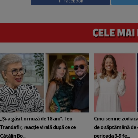
Facebook
„Și-a găsit o muză de 18 ani”. Teo
Cinci semne zodiaca
Trandafir, reacție virală după ce ce
de o săptămână de e
Cătălin Bo...
perioada 3-9 fe...