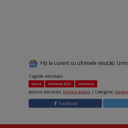
Fiți la curent cu ultimele noutăți. Urm
Tagurile articolului:
masa
mihaela bilic
sănătate
Autorul articolului:
Romina Băluță
| Categorie:
Sanata
Facebook