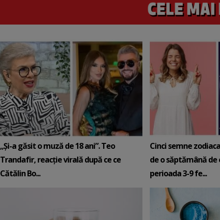
„Și-a găsit o muză de 18 ani”. Teo
Cinci semne zodiaca
Trandafir, reacție virală după ce ce
de o săptămână de e
Cătălin Bo...
perioada 3-9 fe...