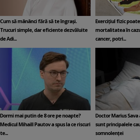
Cum să mânânci fără să te îngrași.
Exercițiul fizic poat
Trucuri simple, dar eficiente dezvăluite
mortalitatea în cazu
de Adi...
cancer, potri...
Dormi mai putin de 8 ore pe noapte?
Doctor Marius Sava 
Medicul Mihaill Pautov a spus la ce riscuri
sunt principalele ca
te...
somnolenței