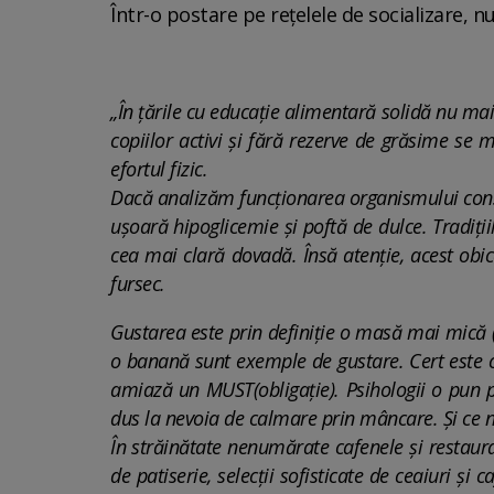
Într-o postare pe rețelele de socializare, n
„În țările cu educație alimentară solidă nu ma
copiilor activi și fără rezerve de grăsime se
efortul fizic.
Dacă analizăm funcționarea organismului cons
ușoară hipoglicemie și poftă de dulce. Tradiți
cea mai clară dovadă. Însă atenție, acest obicei
fursec.
Gustarea este prin definiție o masă mai mică (
o banană sunt exemple de gustare. Cert este c
amiază un MUST(obligație). Psihologii o pun 
dus la nevoia de calmare prin mâncare. Și ce 
În străinătate nenumărate cafenele și restaura
de patiserie, selecții sofisticate de ceaiuri și