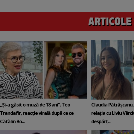
„Și-a găsit o muză de 18 ani”. Teo
Claudia Pătrășcanu,
Trandafir, reacție virală după ce ce
relația cu Liviu Vârci
Cătălin Bo...
despărț...