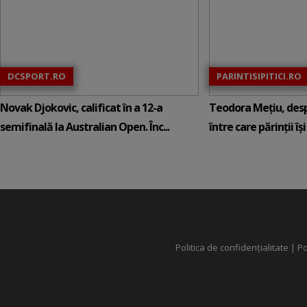
DCSPORT.RO
PARINTISIPITICI.RO
Novak Djokovic, calificat în a 12-a
Teodora Mețiu, desp
semifinală la Australian Open. Înc...
între care părinții își c
Politica de confidențialitate
|
Po