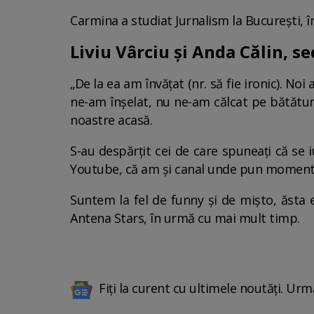
Carmina a studiat Jurnalism la București, 
Liviu Vârciu și Anda Călin, s
„De la ea am învățat (nr. să fie ironic). No
ne-am înșelat, nu ne-am călcat pe bătături,
noastre acasă.
S-au despărțit cei de care spuneați că se i
Youtube, că am și canal unde pun momente
Suntem la fel de funny și de mișto, ăsta e 
Antena Stars, în urmă cu mai mult timp.
Fiți la curent cu ultimele noutăți. Urm