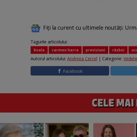
Fiți la curent cu ultimele noutăți. Urm
Tagurile articolului:
boala
carmen harra
previziuni
război
uc
Autorul articolului:
Andreea Cercel
| Categorie:
Vedet
Facebook