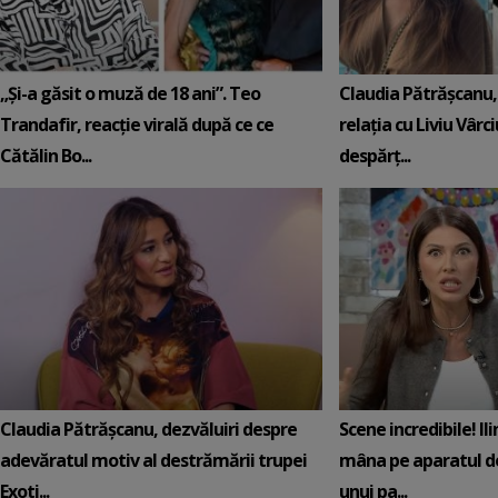
„Și-a găsit o muză de 18 ani”. Teo
Claudia Pătrășcanu,
Trandafir, reacție virală după ce ce
relația cu Liviu Vârci
Cătălin Bo...
despărț...
Claudia Pătrășcanu, dezvăluiri despre
Scene incredibile! Il
adevăratul motiv al destrămării trupei
mâna pe aparatul de
Exoti...
unui pa...