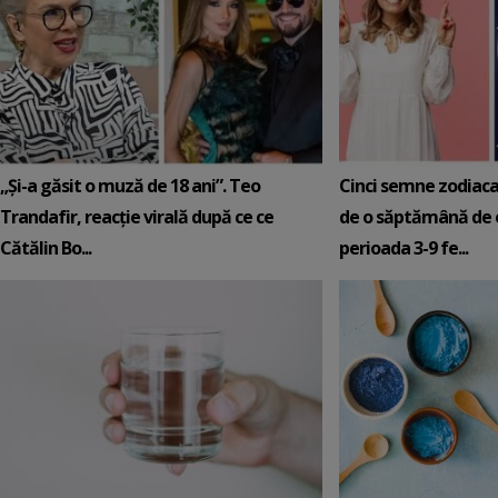
„Și-a găsit o muză de 18 ani”. Teo
Cinci semne zodiaca
Trandafir, reacție virală după ce ce
de o săptămână de e
Cătălin Bo...
perioada 3-9 fe...