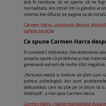
ţină în tensiune, să ne sperie, să ne în
normalitate. Am intrat într-o gândire eron
interviu live difuzat pe pagina sa de sociali
Carmen Harra, previziuni despre divorțul
suflete pereche
Ce spune Carmen Harra despr
În contextul războiului, clarvăzătoarea spu
aceasta spune că problema și mai mare est
generează extrem de multe stări negative.
„Pericolul există şi trebuie să ştim cum s
psihica psihologică. Aici sunt probleme
debusolată, care nu ştie pe ce drum să o a
întâmplă", a mai spus Carmen Harra.
Carmen Harra, reacție neașteptată după ce a