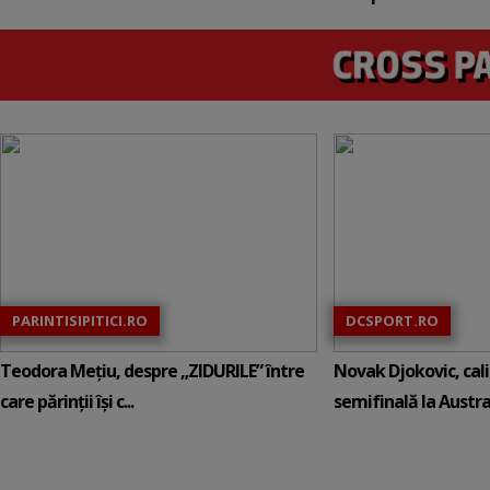
PARINTISIPITICI.RO
DCSPORT.RO
Teodora Mețiu, despre „ZIDURILE” între
Novak Djokovic, calif
care părinții își c...
semifinală la Austral