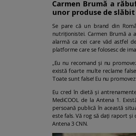
Carmen Brumă a răbufn
unor produse de slăbit
Se pare că un brand din Român
nutriționistei. Carmen Brumă a a
alarmă ca cei care văd astfel de
platforme care se folosesc de imag
„Eu nu recomand și nu promovez 
există foarte multe reclame false 
Toate sunt false! Eu nu promovez 
Eu cred în dietă și antrenamente
MediCOOL de la Antena 1. Există
persoană publică în această situa
este fals. Vă rog să dați raport ș
Antena 3 CNN.