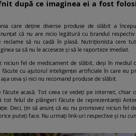
it după ce imaginea ei a fost folo
ia care deține diverse produse de slăbit a începu
nunțat că nu are nicio legătură cu brandul respectiv
 reclame să nu cadă în plasă. Nutriționista cere tu
inea sa să nu le acceseze și să le raporteze imediat.
niciun fel de medicament de slăbit, deși în mediul o
făcute cu ajutorul inteligenței artificiale în care eu 
așa ceva și nici nu recomand produse de slăbit.
 făcute acasă. Tot ceea ce vedeți pe internet, chiar
 tot felul de plângeri făcute de reprezentanții Ante
ție. Deci, țin să anunț că eu nu promovez niciun fel de
i orice puteți face. Nu urmați link-uri respective și nu 