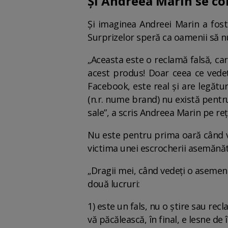
Și Andreea Marin se co
Și imaginea Andreei Marin a fos
Surprizelor speră ca oamenii să nu
„Aceasta este o reclamă falsă, ca
acest produs! Doar ceea ce vedeți
Facebook, este real și are legătur
(n.r. nume brand) nu există pentru
sale”, a scris Andreea Marin pe rețe
Nu este pentru prima oară când ve
victima unei escrocherii asemănă
„Dragii mei, când vedeți o asemene
două lucruri:
1) este un fals, nu o știre sau rec
vă păcălească, în final, e lesne de 