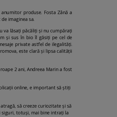
a anumitor produse. Fosta Zână a
c de imaginea sa.
va lăsați păcăliți și nu cumpărați
 și sus în bio îl găsiți pe cel de
saje private astfel de ilegalități.
mova, este clară și lipsa calității
proape 2 ani, Andreea Marin a fost
cații online, e important să știți
atragă, să creeze curiozitate și să
siguri, totuși, mai bine intrați la