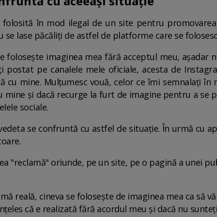
nfruntă cu aceeași situație
t folosită în mod ilegal de un site pentru promovare
 se lase păcăliți de astfel de platforme care se foloses
re folosește imaginea mea fără acceptul meu, așadar nu 
 postat pe canalele mele oficiale, acesta de Instagram
ă cu mine. Mulțumesc vouă, celor ce îmi semnalați în me
 mine și dacă recurge la furt de imagine pentru a se pro
lele sociale.
deta se confruntă cu astfel de situație. În urmă cu a
toare.
a "reclamă" oriunde, pe un site, pe o pagină a unei publi
lamă reală, cineva se folosește de imaginea mea ca să vă 
înțeles că e realizată fără acordul meu și dacă nu sunteți 