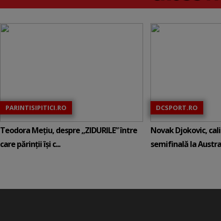
PARINTISIPITICI.RO
DCSPORT.RO
Teodora Mețiu, despre „ZIDURILE” între
Novak Djokovic, calif
care părinții își c...
semifinală la Austral