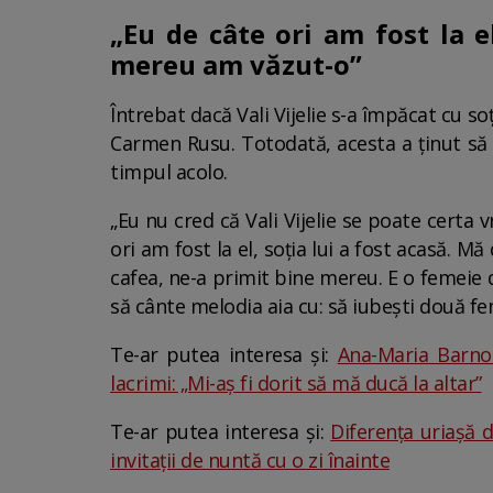
„Eu de câte ori am fost la el
mereu am văzut-o”
Întrebat dacă Vali Vijelie s-a împăcat cu soț
Carmen Rusu. Totodată, acesta a ținut să p
timpul acolo.
„Eu nu cred că Vali Vijelie se poate certa 
ori am fost la el, soția lui a fost acasă. M
cafea, ne-a primit bine mereu. E o femeie de
să cânte melodia aia cu: să iubești două fe
Te-ar putea interesa și:
Ana-Maria Barnos
lacrimi: „Mi-aș fi dorit să mă ducă la altar”
Te-ar putea interesa și:
Diferența uriașă 
invitații de nuntă cu o zi înainte