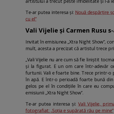
artistului a trecut peste infidelitate și l-a ie
Te-ar putea interesa și:
Nouă despărțire șo
cu el”
Vali Vijelie și Carmen Rusu s
Invitat în emisiunea „Xtra Night Show”, confi
mult, acesta a precizat că artistul trece p
„Vali Vijelie nu are cum să fie liniștit tocm
și la figurat. E un om care într-adevăr or
furtunii. Vali e foarte bine. Trece printr-
în apă. E într-o perioadă foarte bună di
gelos pe el în condițiile în care eu com
emisiunii „Xtra Night Show”.
Te-ar putea interesa și:
Vali Vijelie, pr
fotografiat: „Soția e supărată rău pe mine”