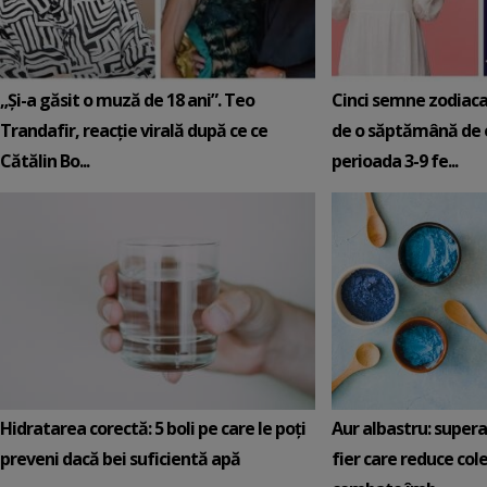
„Și-a găsit o muză de 18 ani”. Teo
Cinci semne zodiaca
Trandafir, reacție virală după ce ce
de o săptămână de e
Cătălin Bo...
perioada 3-9 fe...
Hidratarea corectă: 5 boli pe care le poți
Aur albastru: super
preveni dacă bei suficientă apă
fier care reduce cole