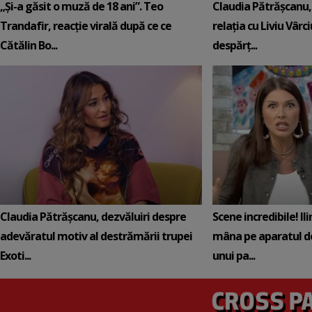
„Și-a găsit o muză de 18 ani”. Teo
Claudia Pătrășcanu,
Trandafir, reacție virală după ce ce
relația cu Liviu Vârci
Cătălin Bo...
despărț...
Claudia Pătrășcanu, dezvăluiri despre
Scene incredibile! Il
adevăratul motiv al destrămării trupei
mâna pe aparatul de
Exoti...
unui pa...