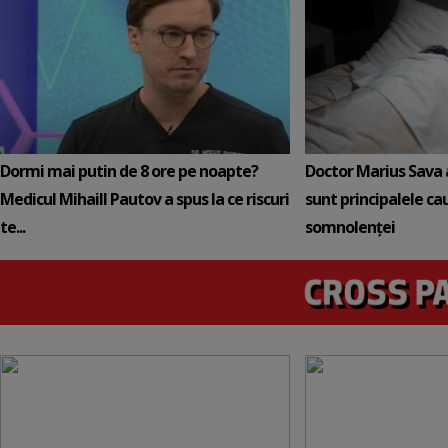
Dormi mai putin de 8 ore pe noapte?
Doctor Marius Sava 
Medicul Mihaill Pautov a spus la ce riscuri
sunt principalele ca
te...
somnolenței