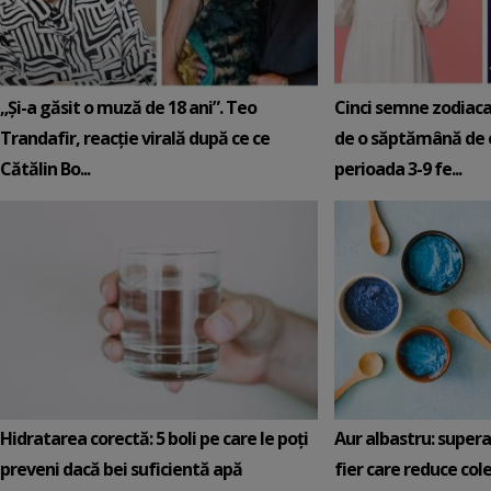
„Și-a găsit o muză de 18 ani”. Teo
Cinci semne zodiaca
Trandafir, reacție virală după ce ce
de o săptămână de e
Cătălin Bo...
perioada 3-9 fe...
Hidratarea corectă: 5 boli pe care le poți
Aur albastru: super
preveni dacă bei suficientă apă
fier care reduce cole