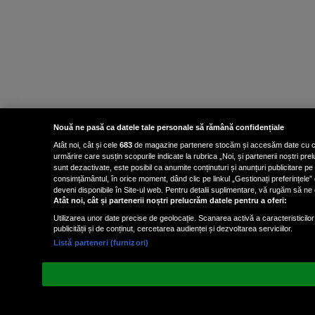
Nouă ne pasă ca datele tale personale să rămână confidențiale
Atât noi, cât și cele
683
de magazine partenere stocăm și accesăm date cu carac
urmărire care susțin scopurile indicate la rubrica „Noi, și partenerii noștri p
sunt dezactivate, este posibil ca anumite conținuturi și anunțuri publicitare pe
consimțământul, în orice moment, dând clic pe linkul „Gestionați preferințele” 
deveni disponibile în Site-ul web. Pentru detalii suplimentare, vă rugăm să ne co
Atât noi, cât și partenerii noștri prelucrăm datele pentru a oferi:
Utilizarea unor date precise de geolocație. Scanarea activă a caracteristicilor 
publicității și de conținut, cercetarea audienței și dezvoltarea serviciilor.
Listă parteneri (furnizori)