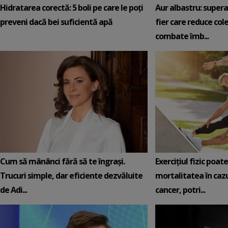
Hidratarea corectă: 5 boli pe care le poți
Aur albastru: super
preveni dacă bei suficientă apă
fier care reduce cole
combate îmb...
Cum să mânânci fără să te îngrași.
Exercițiul fizic poat
Trucuri simple, dar eficiente dezvăluite
mortalitatea în cazu
de Adi...
cancer, potri...