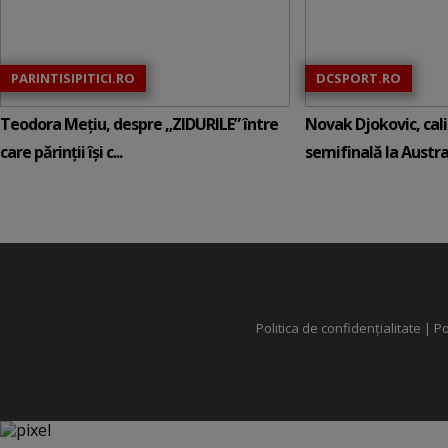
PARINTISIPITICI.RO
DCSPORT.RO
Teodora Mețiu, despre „ZIDURILE” între
Novak Djokovic, calif
care părinții își c...
semifinală la Austral
Politica de confidențialitate
|
Po