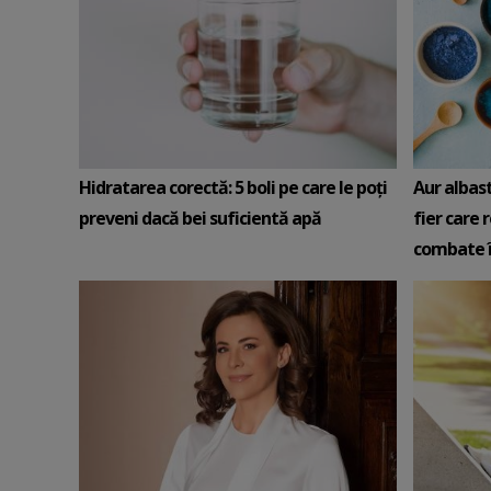
Hidratarea corectă: 5 boli pe care le poți
Aur albas
preveni dacă bei suficientă apă
fier care 
combate î