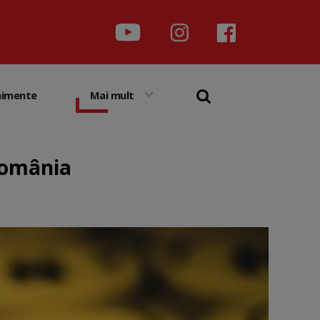
nimente
Mai mult
 România