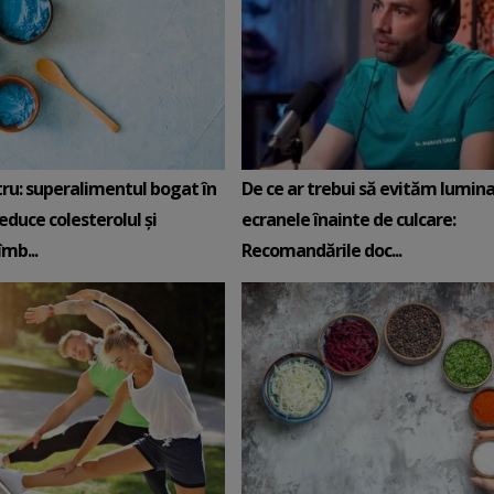
tru: superalimentul bogat în
De ce ar trebui să evităm lumina
reduce colesterolul și
ecranele înainte de culcare:
mb...
Recomandările doc...