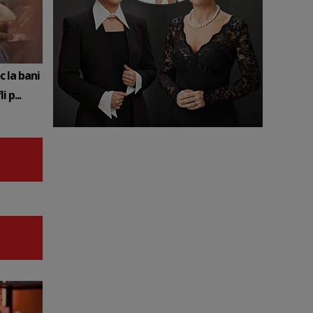
c la bani
 p...