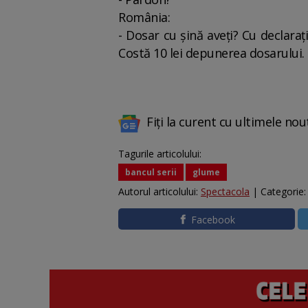
România:
- Dosar cu șină aveți? Cu declarați
Costă 10 lei depunerea dosarului.
Fiți la curent cu ultimele nou
Tagurile articolului:
bancul serii
glume
Autorul articolului:
Spectacola
| Categorie
Facebook