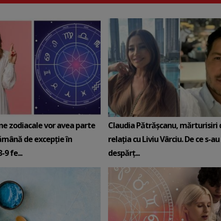
ne zodiacale vor avea parte
Claudia Pătrășcanu, mărturisiri
ămână de excepție în
relația cu Liviu Vârciu. De ce s-au
9 fe...
despărț...