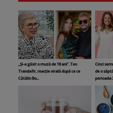
„Și-a găsit o muză de 18 ani”. Teo
Cinci sem
Trandafir, reacție virală după ce ce
de o săpt
Cătălin Bo...
perioada 3-