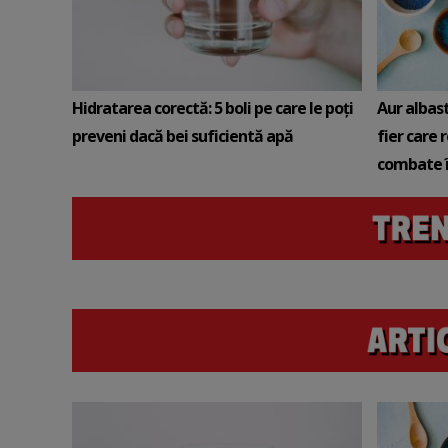
Hidratarea corectă: 5 boli pe care le poți
Aur albas
preveni dacă bei suficientă apă
fier care 
combate î