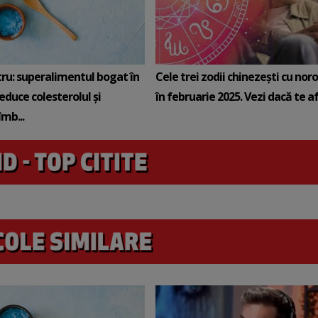
tru: superalimentul bogat în
Cele trei zodii chinezești cu noro
reduce colesterolul și
în februarie 2025. Vezi dacă te afli
mb...