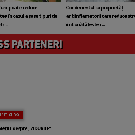
 fizic poate reduce
Condimentul cu proprietăți
ea în cazul a șase tipuri de
antiinflamatorii care reduce stre
ri...
îmbunătățește c...
IPITICI.RO
ețiu, despre „ZIDURILE”