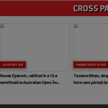
DCSPORT.RO
PARINTISIPITICI.RO
Novak Djokovic, calificat în a 12-a
Teodora Mețiu, desp
semifinală la Australian Open. Înc...
între care părinții își c