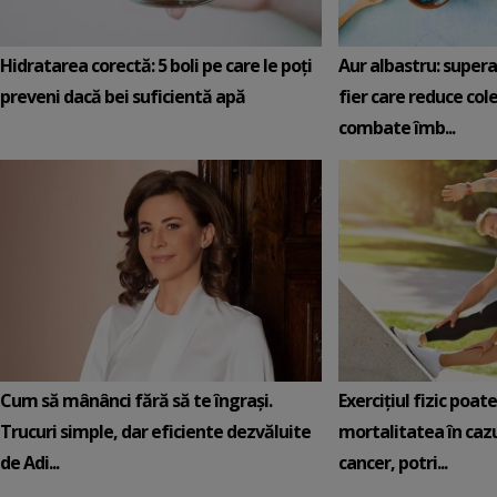
Hidratarea corectă: 5 boli pe care le poți
Aur albastru: super
preveni dacă bei suficientă apă
fier care reduce cole
combate îmb...
Cum să mânânci fără să te îngrași.
Exercițiul fizic poat
Trucuri simple, dar eficiente dezvăluite
mortalitatea în cazu
de Adi...
cancer, potri...