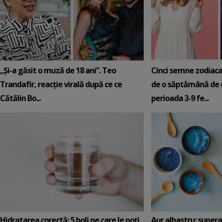
„Și-a găsit o muză de 18 ani”. Teo
Cinci semne zodiaca
Trandafir, reacție virală după ce ce
de o săptămână de e
Cătălin Bo...
perioada 3-9 fe...
Hidratarea corectă: 5 boli pe care le poți
Aur albastru: super