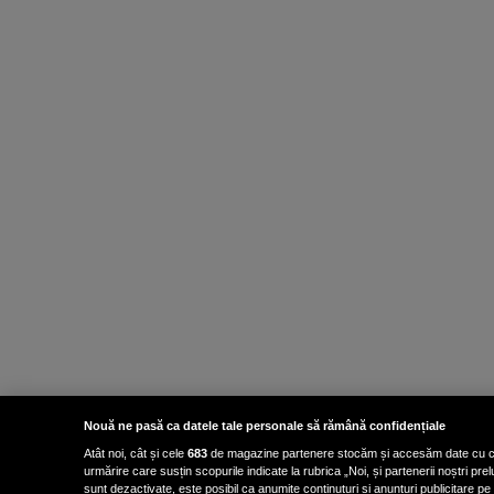
Nouă ne pasă ca datele tale personale să rămână confidențiale
Atât noi, cât și cele
683
de magazine partenere stocăm și accesăm date cu carac
urmărire care susțin scopurile indicate la rubrica „Noi, și partenerii noștri p
sunt dezactivate, este posibil ca anumite conținuturi și anunțuri publicitare pe