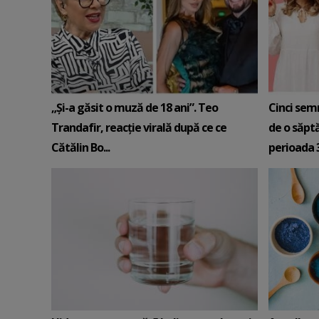
„Și-a găsit o muză de 18 ani”. Teo
Cinci sem
Trandafir, reacție virală după ce ce
de o săpt
Cătălin Bo...
perioada 3-