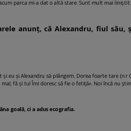
acum parca mi-a dat o altă stare. Sunt mult mai liniștit.
ele anunț, că Alexandru, fiul său, și
și eu și Alexandru să plângem. Dorea foarte tare (n.r Co
ma!, fă și tu! Îmi doresc să fie o fetiță». Noi încă nu știm
âna goală, ci a adus ecografia.