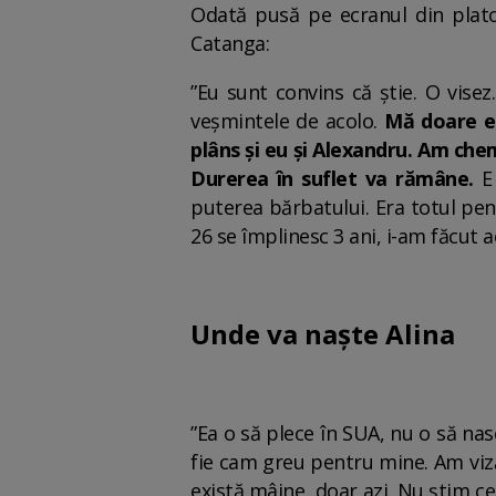
Odată pusă pe ecranul din plato
Catanga:
”Eu sunt convins că știe. O vise
veșmintele de acolo.
Mă doare e
plâns și eu și Alexandru. Am chem
Durerea în suflet va rămâne.
E
puterea bărbatului. Era totul pen
26 se împlinesc 3 ani, i-am făcut 
Unde va naște Alina
”Ea o să plece în SUA, nu o să nasc
fie cam greu pentru mine. Am viză 
există mâine, doar azi. Nu știm ce 