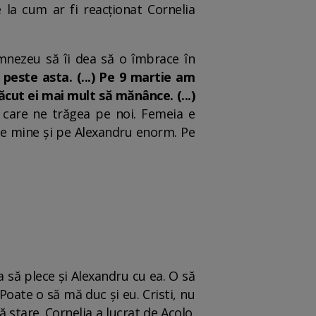
la cum ar fi reacționat Cornelia
umnezeu să îi dea să o îmbrace în
ste asta. (...) Pe 9 martie am
ăcut ei mai mult să mănânce. (...)
 care ne trăgea pe noi. Femeia e
 pe mine și pe Alexandru enorm. Pe
ea să plece și Alexandru cu ea. O să
Poate o să mă duc și eu. Cristi, nu
ă stare. Cornelia a lucrat de Acolo.