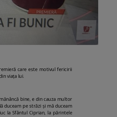
emieră care este motivul fericirii
in viața lui.
i mănâncă bine, e din cauza multor
 Mă duceam pe străzi și mă duceam
c la Sfântul Ciprian, la părintele