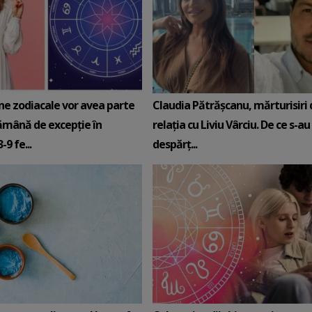
ne zodiacale vor avea parte
Claudia Pătrășcanu, mărturisiri
ămână de excepție în
relația cu Liviu Vârciu. De ce s-au
9 fe...
despărț...