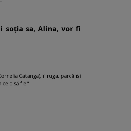
”
 soția sa, Alina, vor fi
rnelia Catanga), îl ruga, parcă își
 ce o să fie.”