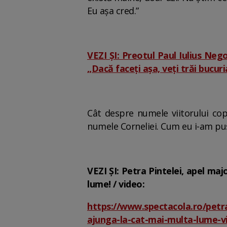
Eu așa cred.”
VEZI ȘI: Preotul Paul Iulius Neg
„Dacă faceți așa, veți trăi bucur
Cât despre numele viitorului copi
numele Corneliei. Cum eu i-am pus
VEZI ȘI: Petra Pintelei, apel ma
lume! / video:
https://www.spectacola.ro/petra
ajunga-la-cat-mai-multa-lume-v