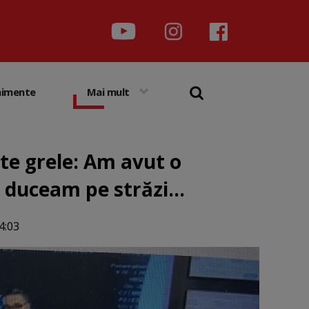
nimente
Mai mult
rte grele: Am avut o
 duceam pe străzi...
4:03