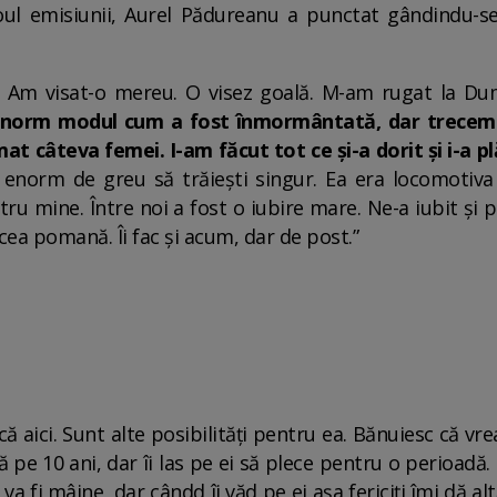
ul emisiunii, Aurel Pădureanu a punctat gândindu-se 
z. Am visat-o mereu. O visez goală. M-am rugat la D
norm modul cum a fost înmormântată, dar trecem pe
at câteva femei. I-am făcut tot ce și-a dorit și i-a pl
 enorm de greu să trăiești singur. Ea era locomotiva
tru mine. Între noi a fost o iubire mare. Ne-a iubit și
acea pomană. Îi fac și acum, dar de post.”
ă aici. Sunt alte posibilități pentru ea. Bănuiesc că vr
pe 10 ani, dar îi las pe ei să plece pentru o perioadă. 
va fi mâine, dar cândd îi văd pe ei așa fericiți îmi dă alt