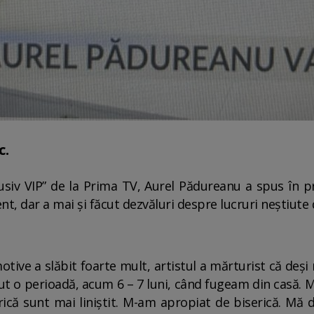
c.
lusiv VIP” de la Prima TV, Aurel Pădureanu a spus în pr
t, dar a mai și făcut dezvăluri despre lucruri neștiute d
motive a slăbit foarte mult, artistul a mărturist că deș
vut o perioadă, acum 6 – 7 luni, când fugeam din casă.
rică sunt mai liniștit. M-am apropiat de biserică. Mă du