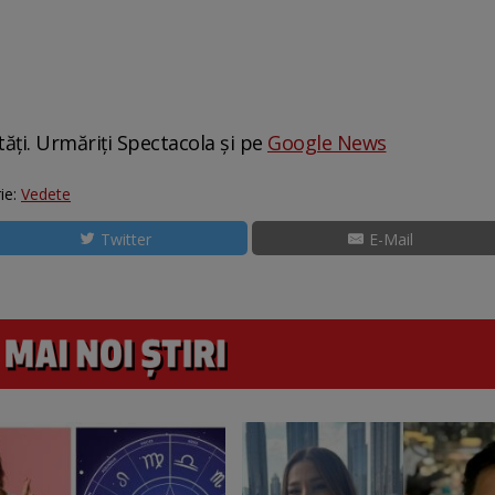
tăți. Urmăriți Spectacola și pe
Google News
ie:
Vedete
Twitter
E-Mail