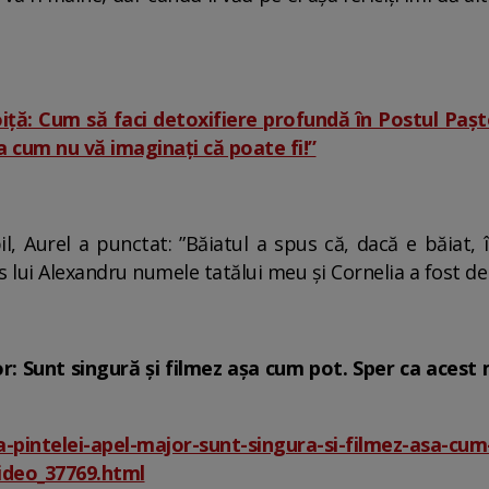
oiță: Cum să faci detoxifiere profundă în Postul Paș
ia cum nu vă imaginați că poate fi!”
l, Aurel a punctat: ”Băiatul a spus că, dacă e băiat,
 lui Alexandru numele tatălui meu și Cornelia a fost de
jor: Sunt singură și filmez așa cum pot. Sper ca acest
-pintelei-apel-major-sunt-singura-si-filmez-asa-cum
ideo_37769.html