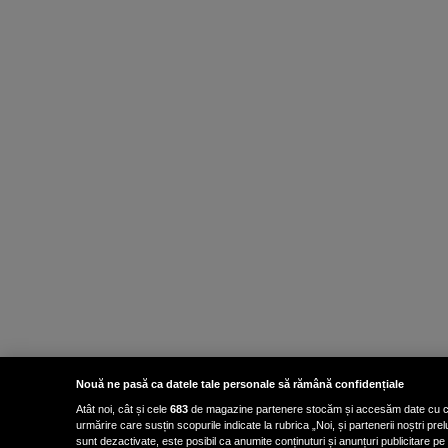
Nouă ne pasă ca datele tale personale să rămână confidențiale
Atât noi, cât și cele
683
de magazine partenere stocăm și accesăm date cu carac
urmărire care susțin scopurile indicate la rubrica „Noi, și partenerii noștri p
sunt dezactivate, este posibil ca anumite conținuturi și anunțuri publicitare pe