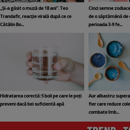
„Și-a găsit o muză de 18 ani”. Teo
Cinci semne zodiaca
Trandafir, reacție virală după ce ce
de o săptămână de e
Cătălin Bo...
perioada 3-9 fe...
Hidratarea corectă: 5 boli pe care le poți
Aur albastru: super
preveni dacă bei suficientă apă
fier care reduce cole
combate îmb...