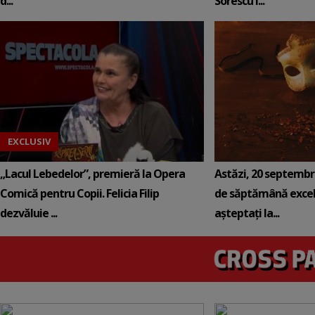
d...
Sorescu î...
EXCLUSIV
„Lacul Lebedelor”, premieră la Opera
Astăzi, 20 septembri
Comică pentru Copii. Felicia Filip
de săptămână excel
dezvăluie ...
așteptați la...