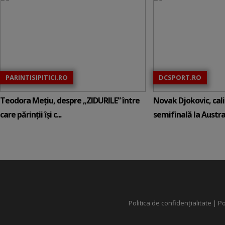
PARINTISIPITICI.RO
DCSPORT.RO
Teodora Mețiu, despre „ZIDURILE” între
Novak Djokovic, calif
care părinții își c...
semifinală la Austral
Politica de confidențialitate
|
Po