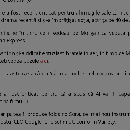
re a fost recent criticat pentru afirmațiile sale că inteli
drama recentă și și-a îmbrățișat soția, actrița de 40 de 
 minune în timp ce îl vedeau pe Morgan ca vedeta p
an Express.
ton și-a ridicat entuziast brațele în aer, în timp ce
teți vedea pozele
aici
.
uziaste că va cânta "cât mai multe melodii posibil," înc
"
e a fost criticat pentru că a spus că AI va "fi capa
ria filmului.
 ar putea fi produse folosind Sora, cel mai nou instru
 fostul CEO Google, Eric Schmidt, conform Variety.