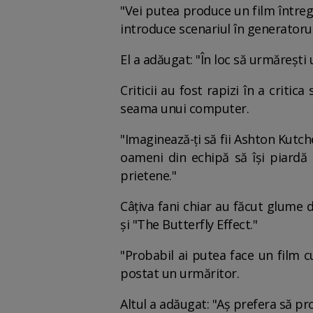
"Vei putea produce un film întreg,
introduce scenariul în generatorul
El a adăugat: "În loc să urmărești
Criticii au fost rapizi în a criti
seama unui computer.
"Imaginează-ți să fii Ashton Kutche
oameni din echipă să își piardă 
prietene."
Câțiva fani chiar au făcut glume 
și "The Butterfly Effect."
"Probabil ai putea face un film c
postat un urmăritor.
Altul a adăugat: "Aș prefera să pr