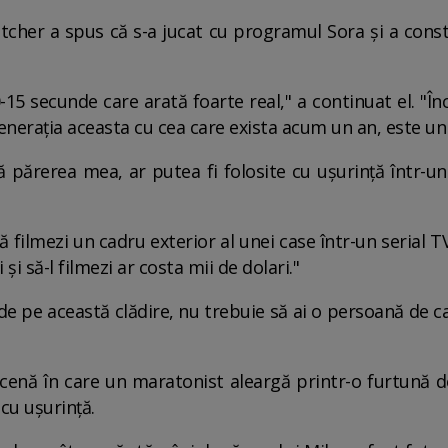
utcher a spus că s-a jucat cu programul Sora și a const
-15 secunde care arată foarte real," a continuat el. "Înc
generația aceasta cu cea care exista acum un an, este u
pă părerea mea, ar putea fi folosite cu ușurință într-un
ă filmezi un cadru exterior al unei case într-un serial 
și să-l filmezi ar costa mii de dolari."
e pe această clădire, nu trebuie să ai o persoană de ca
cenă în care un maratonist aleargă printr-o furtună de
cu ușurință.