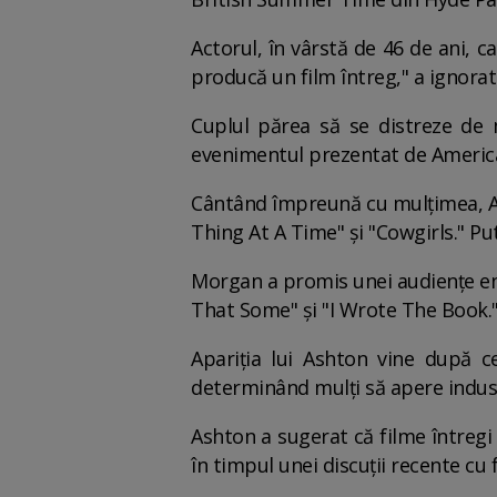
Actorul, în vârstă de 46 de ani, ca
producă un film întreg," a ignorat 
Cuplul părea să se distreze de
evenimentul prezentat de Americ
Cântând împreună cu mulțimea, Ash
Thing At A Time" și "Cowgirls." Pu
Morgan a promis unei audiențe ent
That Some" și "I Wrote The Book.
Apariția lui Ashton vine după c
determinând mulți să apere indust
Ashton a sugerat că filme întregi
în timpul unei discuții recente cu