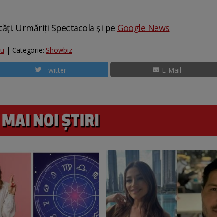
tăți. Urmăriți Spectacola și pe
Google News
iu
| Categorie:
Showbiz
Twitter
E-Mail