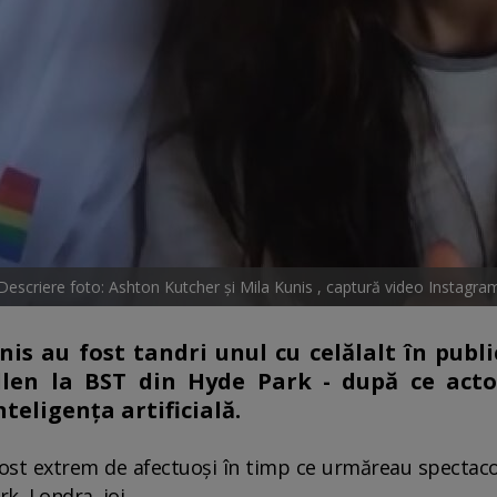
Descriere foto: Ashton Kutcher și Mila Kunis , captură video Instagra
is au fost tandri unul cu celălalt în publ
len la BST din Hyde Park - după ce actor
teligența artificială.
ost extrem de afectuoși în timp ce urmăreau spectacol
, Londra, joi.