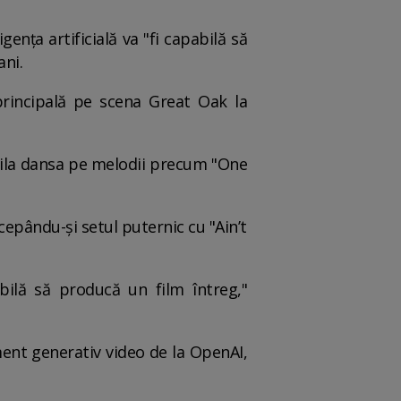
gența artificială va "fi capabilă să
ani.
rincipală pe scena Great Oak la
 Mila dansa pe melodii precum "One
epându-și setul puternic cu "Ain’t
bilă să producă un film întreg,"
ment generativ video de la OpenAI,