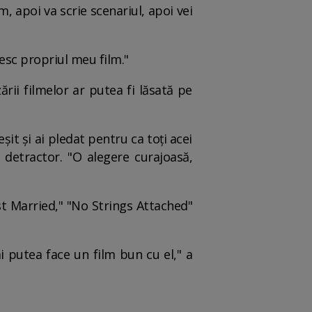
, apoi va scrie scenariul, apoi vei
resc propriul meu film."
ării filmelor ar putea fi lăsată pe
șit și ai pledat pentru ca toți acei
 detractor. "O alegere curajoasă,
st Married," "No Strings Attached"
i putea face un film bun cu el," a