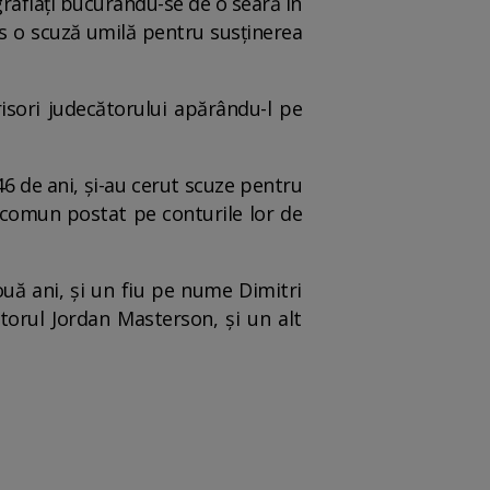
grafiați bucurându-se de o seară în
s o scuză umilă pentru susținerea
risori judecătorului apărându-l pe
 46 de ani, și-au cerut scuze pentru
p comun postat pe conturile lor de
ouă ani, și un fiu pe nume Dimitri
torul Jordan Masterson, și un alt