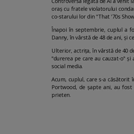
Controversa legată de AI a venit l
oraș cu fratele violatorului con
co-starului lor din "That '70s Show
Înapoi în septembrie, cuplul a fo
Danny, în vârstă de 48 de ani, și c
Ulterior, actrița, în vârstă de 40 
"durerea pe care au cauzat-o" și 
social media.
Acum, cuplul, care s-a căsătorit 
Portwood, de șapte ani, au fost 
prieten.