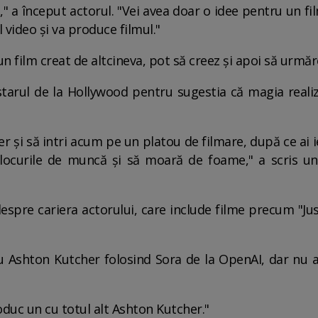
" a început actorul. "Vei avea doar o idee pentru un film
 video și va produce filmul."
 un film creat de altcineva, pot să creez și apoi să urmă
ca starul de la Hollywood pentru sugestia că magia realiz
r și să intri acum pe un platou de filmare, după ce ai ie
locurile de muncă și să moară de foame," a scris un
despre cariera actorului, care include filme precum "Ju
u Ashton Kutcher folosind Sora de la OpenAI, dar nu a
oduc un cu totul alt Ashton Kutcher."