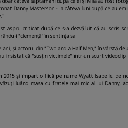
a doar câteva săptămâni după ce el și Mila au fost foto
damnat Danny Masterson - la câteva luni după ce au emi
."
st aspru criticat după ce s-a dezvăluit că au scris sc
erându-i "clemență" în sentința sa.
de ani, și actorul din "Two and a Half Men," în vârstă de
au insistat că "susțin victimele" într-un scurt videocli
în 2015 și împart o fiică pe nume Wyatt Isabelle, de n
văzuți luând masa cu fratele mai mic al lui Danny, ac