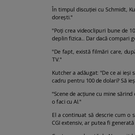
În timpul discuției cu Schmidt, K
dorești."
"Poți crea videoclipuri bune de 10
deplin fizica... Dar dacă compari 
"De fapt, există filmări care, du
TV."
Kutcher a adăugat: "De ce ai ieși s
cadru pentru 100 de dolari? Să ieși 
"Scene de acțiune cu mine sărind d
o faci cu AI."
El a continuat să descrie cum o s
CGI extensiv, ar putea fi generată 