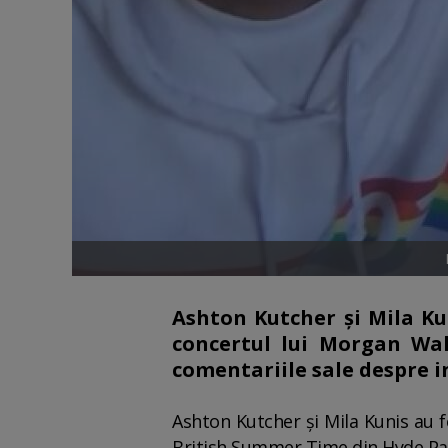
Ashton Kutcher și Mila Kun
concertul lui Morgan Wal
comentariile sale despre in
Ashton Kutcher și Mila Kunis au f
British Summer Time din Hyde Park