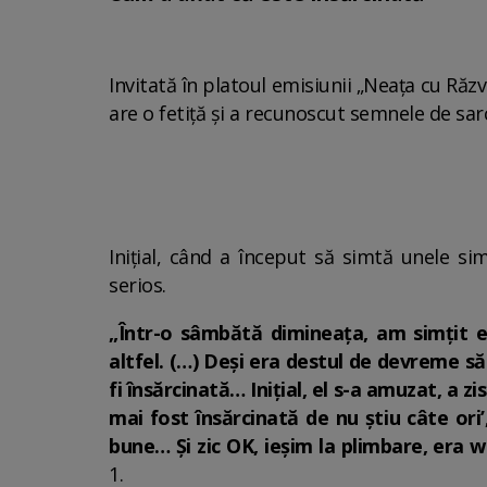
Invitată în platoul emisiunii „Neața cu Răz
are o fetiță și a recunoscut semnele de sar
Inițial, când a început să simtă unele sim
serios.
„Într-o sâmbătă dimineața, am simțit eu
altfel. (…) Deși era destul de devreme să
fi însărcinată… Inițial, el s-a amuzat, a zi
mai fost însărcinată de nu știu câte or
bune… Și zic OK, ieșim la plimbare, era
1.