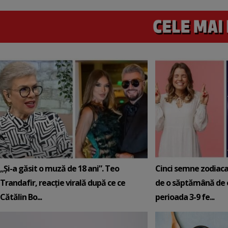
„Și-a găsit o muză de 18 ani”. Teo
Cinci semne zodiaca
Trandafir, reacție virală după ce ce
de o săptămână de e
Cătălin Bo...
perioada 3-9 fe...