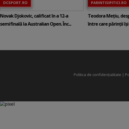
DCSPORT.RO
PARINTISIPITICI.RO
Novak Djokovic, calificat în a 12-a
Teodora Mețiu, desp
semifinală la Australian Open. Înc...
între care părinții își c
Politica de confidențialitate
|
Po