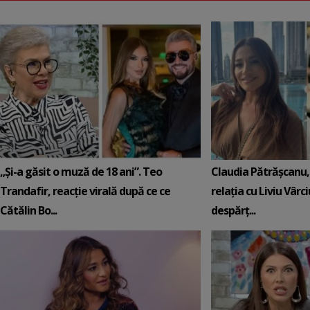
„Și-a găsit o muză de 18 ani”. Teo
Claudia Pătrășcanu,
Trandafir, reacție virală după ce ce
relația cu Liviu Vârci
Cătălin Bo...
despărț...