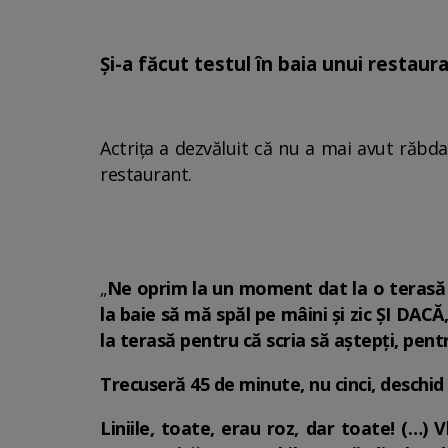
Și-a făcut testul în baia unui restaur
Actrița a dezvăluit că nu a mai avut răbda
restaurant.
„
Ne oprim la un moment dat la o terasă 
la baie să mă spăl pe mâini și zic ȘI DAC
la terasă pentru că scria să aștepți, pent
Trecuseră 45 de minute, nu cinci, desch
Liniile, toate, erau roz, dar toate! (…)