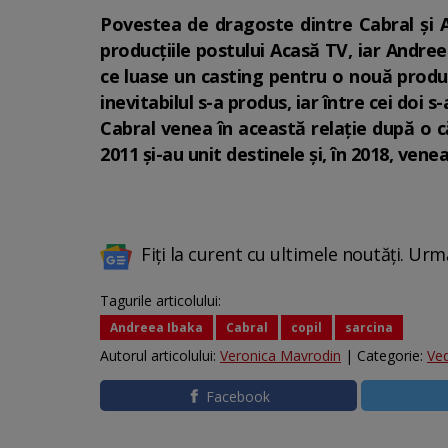
Povestea de dragoste dintre Cabral și A
producțiile postului Acasă TV, iar Andree
ce luase un casting pentru o nouă produc
inevitabilul s-a produs, iar între cei doi 
Cabral venea în această relație după o că
2011 și-au unit destinele și, în 2018, ve
Fiți la curent cu ultimele noutăți. Urm
Tagurile articolului:
Andreea Ibaka
Cabral
copil
sarcina
Autorul articolului:
Veronica Mavrodin
| Categorie:
Ve
Facebook