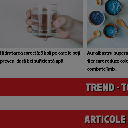
Hidratarea corectă: 5 boli pe care le poți
Aur albastru: super
preveni dacă bei suficientă apă
fier care reduce cole
combate îmb...