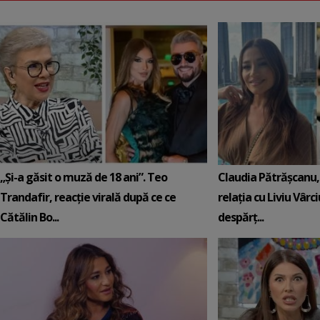
„Și-a găsit o muză de 18 ani”. Teo
Claudia Pătrășcanu,
Trandafir, reacție virală după ce ce
relația cu Liviu Vârci
Cătălin Bo...
despărț...