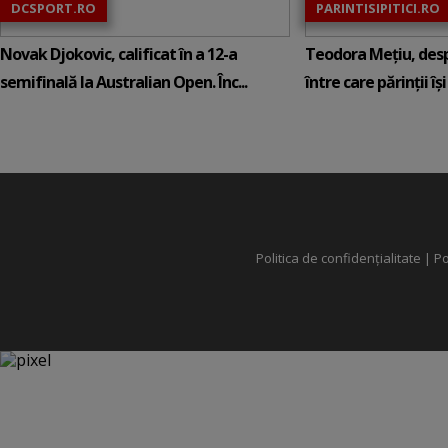
DCSPORT.RO
PARINTISIPITICI.RO
Novak Djokovic, calificat în a 12-a
Teodora Mețiu, desp
semifinală la Australian Open. Înc...
între care părinții își c
Politica de confidențialitate
|
Po