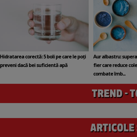
Hidratarea corectă: 5 boli pe care le poți
Aur albastru: super
preveni dacă bei suficientă apă
fier care reduce cole
combate îmb...