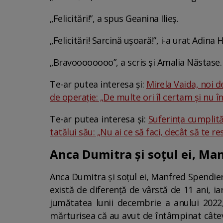
„Felicitări!”, a spus Geanina Ilieș.
„Felicitări! Sarcină ușoară!”, i-a urat Adina H
„Bravoooooooo”, a scris și Amalia Năstase.
Te-ar putea interesa și:
Mirela Vaida, noi d
de operație: „De multe ori îl certam și nu 
Te-ar putea interesa și:
Suferința cumplit
tatălui său: „Nu ai ce să faci, decât să te r
Anca Dumitra și soțul ei, Man
Anca Dumitra și soțul ei, Manfred Spendier,
există de diferență de vârstă de 11 ani, iar
jumătatea lunii decembrie a anului 2022, 
mărturisea că au avut de întâmpinat câteva