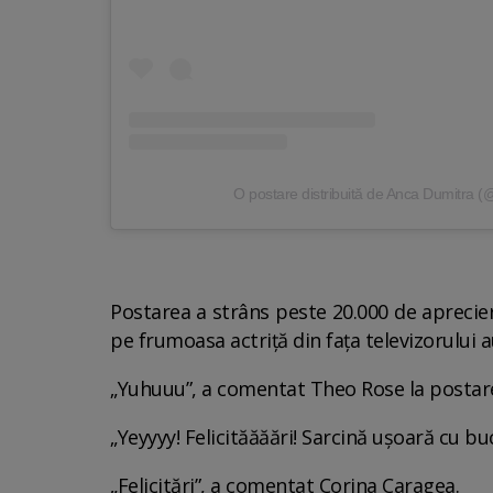
O postare distribuită de Anca Dumitra 
Postarea a strâns peste 20.000 de aprecieri
pe frumoasa actriță din fața televizorului au
„Yuhuuu”, a comentat Theo Rose la postar
„Yeyyyy! Felicităăăări! Sarcină ușoară cu bu
„Felicitări”, a comentat Corina Caragea.