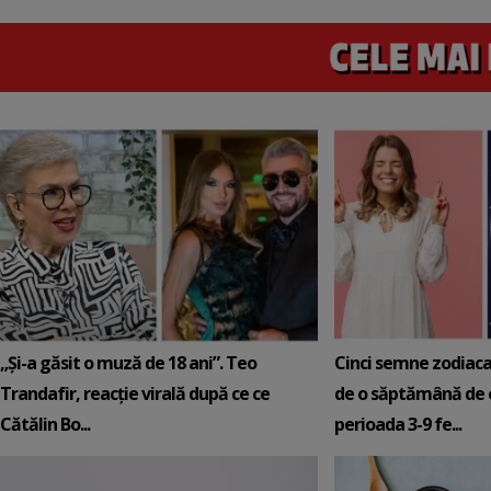
„Și-a găsit o muză de 18 ani”. Teo
Cinci semne zodiaca
Trandafir, reacție virală după ce ce
de o săptămână de e
Cătălin Bo...
perioada 3-9 fe...