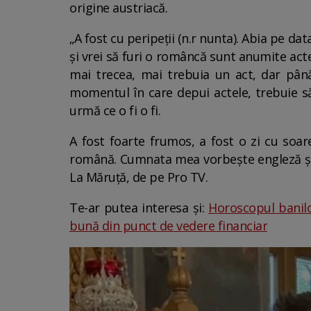
origine austriacă.
„A fost cu peripeții (n.r nunta). Abia pe d
și vrei să furi o româncă sunt anumite acte 
mai trecea, mai trebuia un act, dar până
momentul în care depui actele, trebuie să f
urmă ce o fi o fi.
A fost foarte frumos, a fost o zi cu soare
română. Cumnata mea vorbește engleză și le
La Măruță, de pe Pro TV.
Te-ar putea interesa și:
Horoscopul banilo
bună din punct de vedere financiar