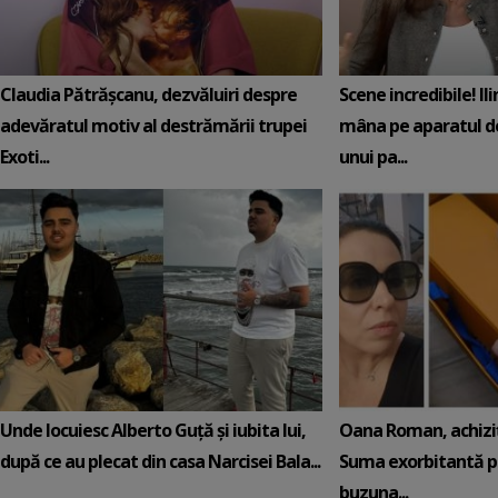
Claudia Pătrășcanu, dezvăluiri despre
Scene incredibile! Il
adevăratul motiv al destrămării trupei
mâna pe aparatul de
Exoti...
unui pa...
Unde locuiesc Alberto Guță și iubita lui,
Oana Roman, achiziț
după ce au plecat din casa Narcisei Bala...
Suma exorbitantă pe
buzuna...