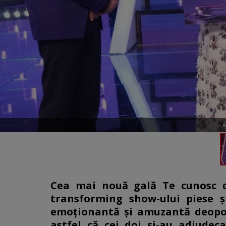
A
Cea mai nouă gală Te cunosc d
transforming show-ului piese şi
emoţionantă şi amuzantă deopotr
astfel că cei doi şi-au adjudec