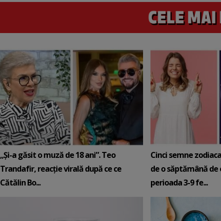
„Și-a găsit o muză de 18 ani”. Teo
Cinci semne zodiaca
Trandafir, reacție virală după ce ce
de o săptămână de e
Cătălin Bo...
perioada 3-9 fe...