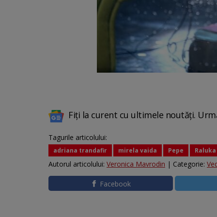
Fiți la curent cu ultimele noutăți. Urm
Tagurile articolului:
adriana trandafir
mirela vaida
Pepe
Raluka
Autorul articolului:
Veronica Mavrodin
| Categorie:
Ve
Facebook