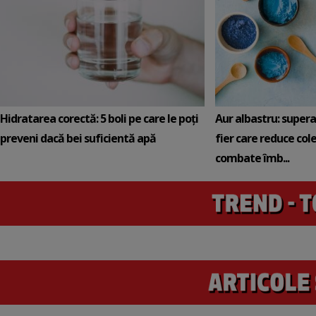
Hidratarea corectă: 5 boli pe care le poți
Aur albastru: super
preveni dacă bei suficientă apă
fier care reduce cole
combate îmb...