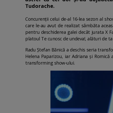
Tudorache.
Concurenții celui de-al 16-lea sezon al sh
care le-au avut de realizat sâmbăta aceast
pentru deschiderea galei decât jurata X F
platoul Te cunosc de undeva!, alături de tar
Radu Ştefan Bănică a deschis seria transfo
Helena Paparizou, iar Adriana şi Romică au
transforming show-ului.