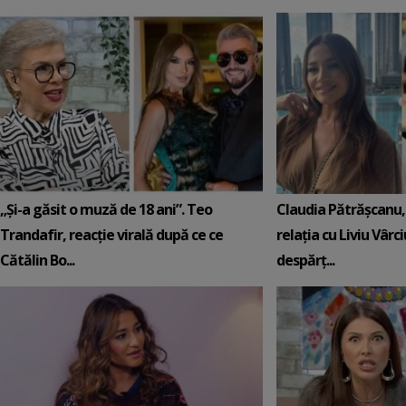
„Și-a găsit o muză de 18 ani”. Teo
Claudia Pătrășcanu,
Trandafir, reacție virală după ce ce
relația cu Liviu Vârci
Cătălin Bo...
despărț...